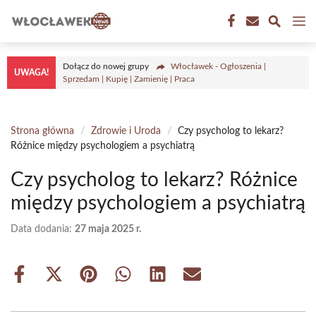
Przejdź
M
do
treści
Dołącz do nowej grupy
Włocławek - Ogłoszenia |
UWAGA!
Sprzedam | Kupię | Zamienię | Praca
Strona główna
/
Zdrowie i Uroda
/
Czy psycholog to lekarz?
Różnice między psychologiem a psychiatrą
Czy psycholog to lekarz? Różnice
między psychologiem a psychiatrą
Data dodania:
27 maja 2025 r.
Share
Share
Share
Share
Share
Share
on
on
on
on
on
on
Facebook
X
Pinterest
WhatsApp
LinkedIn
Email
(Twitter)