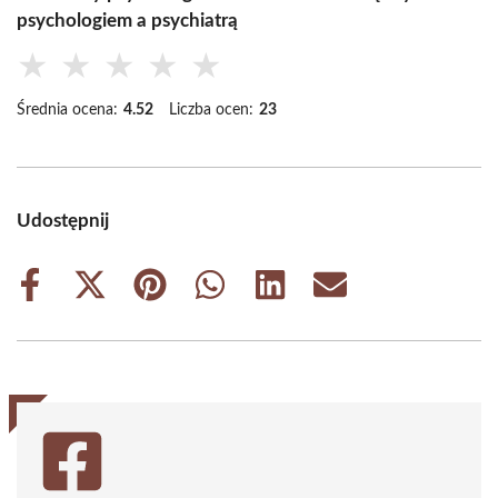
psychologiem a psychiatrą
★
★
★
★
★
Średnia ocena:
4.52
Liczba ocen:
23
Udostępnij
Share
Share
Share
Share
Share
Share
on
on
on
on
on
on
Facebook
X
Pinterest
WhatsApp
LinkedIn
Email
(Twitter)