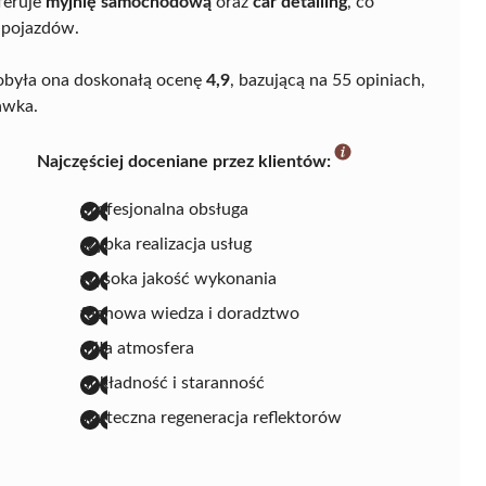
feruje
myjnię samochodową
oraz
car detailing
, co
 pojazdów.
Zdobyła ona doskonałą ocenę
4,9
, bazującą na 55 opiniach,
awka.
Najczęściej doceniane przez klientów:
profesjonalna obsługa
szybka realizacja usług
wysoka jakość wykonania
fachowa wiedza i doradztwo
miła atmosfera
dokładność i staranność
skuteczna regeneracja reflektorów