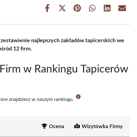
Share
Share
Share
Share
Share
Share
on
on
on
on
on
on
Facebook
X
Pinterest
WhatsApp
LinkedIn
Email
(Twitter)
 zestawienie najlepszych zakładów tapicerskich we
śród 12 firm.
Firm w Rankingu Tapicerów
które znajdziesz w naszym rankingu.
Ocena
Wizytówka Firmy