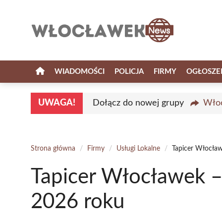
Przejdź
do
treści
WIADOMOŚCI
POLICJA
FIRMY
OGŁOSZE
UWAGA!
Dołącz do nowej grupy
Włoc
Strona główna
/
Firmy
/
Usługi Lokalne
/
Tapicer Włocław
Tapicer Włocławek –
2026 roku