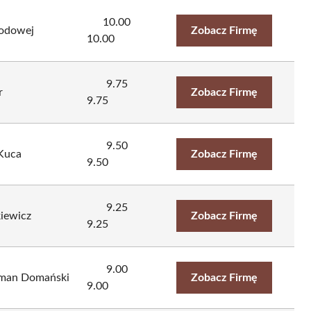
10.00
odowej
Zobacz Firmę
10.00
9.75
r
Zobacz Firmę
9.75
9.50
 Kuca
Zobacz Firmę
9.50
9.25
kiewicz
Zobacz Firmę
9.25
9.00
man Domański
Zobacz Firmę
9.00