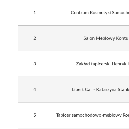
1
Centrum Kosmetyki Samoch
2
Salon Meblowy Kontu
3
Zakład tapicerski Henryk
4
Libert Car - Katarzyna Stan
5
Tapicer samochodowo-meblowy Ro