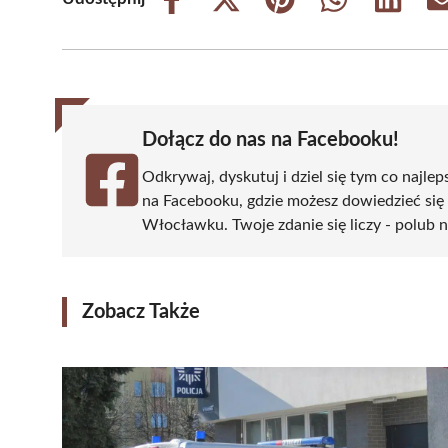
Share
Share
Share
Share
Share
on
on
on
on
on
Facebook
X
Pinterest
WhatsApp
LinkedIn
(Twitter)
Dołącz do nas na Facebooku!
Odkrywaj, dyskutuj i dziel się tym co najlep
na Facebooku, gdzie możesz dowiedzieć się
Włocławku. Twoje zdanie się liczy - polub n
Zobacz Także