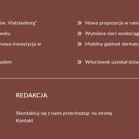
w. Vlatslavborg”
Nowa propozycja w rama
ławku
Wymiana sieci wodociągo
– nowa inwestycja w
Mobilny gabinet derma
gradem
Włocławek uzyskał dota
REDAKCJA
Skontaktuj się z nami przechodząc na stronę
Kontakt