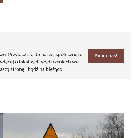
Share
on
Email
sze! Przyłącz się do naszej społeczności
Polub nas!
 więcej o lokalnych wydarzeniach we
aszą stronę i bądź na bieżąco!