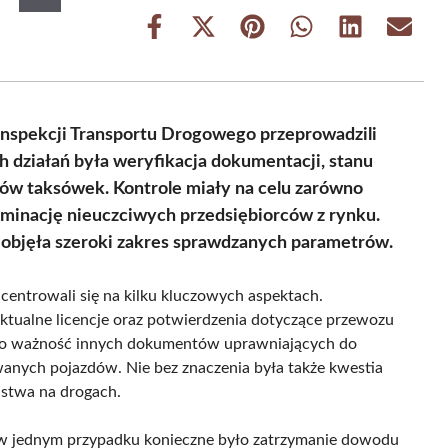
Share
Share
Share
Share
Share
Share
on
on
on
on
on
on
Facebook
X
Pinterest
WhatsApp
LinkedIn
Email
(Twitter)
Inspekcji Transportu Drogowego przeprowadzili
h działań była weryfikacja dokumentacji, stanu
ów taksówek. Kontrole miały na celu zarówno
iminację nieuczciwych przedsiębiorców z rynku.
i objęła szeroki zakres sprawdzanych parametrów.
entrowali się na kilku kluczowych aspektach.
ktualne licencje oraz potwierdzenia dotyczące przewozu
no ważność innych dokumentów uprawniających do
anych pojazdów. Nie bez znaczenia była także kwestia
ństwa na drogach.
a w jednym przypadku konieczne było zatrzymanie dowodu