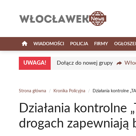
Przejdź
do
treści
WIADOMOŚCI
POLICJA
FIRMY
OGŁOSZE
UWAGA!
Dołącz do nowej grupy
Włoc
Strona główna
/
Kronika Policyjna
/
Działania kontrolne „T
Działania kontrolne 
drogach zapewniają 