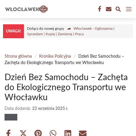
Przejdź
M
do
treści
Dołącz do nowej grupy
Włocławek - Ogłoszenia |
UWAGA!
Sprzedam | Kupię | Zamienię | Praca
Strona główna
/
Kronika Policyjna
/
Dzień Bez Samochodu –
Zachęta do Ekologicznego Transportu we Włocławku
Dzień Bez Samochodu – Zachęta
do Ekologicznego Transportu we
Włocławku
Data dodania:
22 września 2025 r.
Share
Share
Share
Share
Share
Share