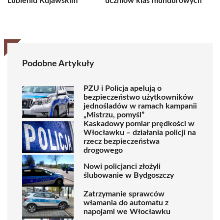
Lubieniu Kujawskim
uczniów klas mundurowych
Podobne Artykuły
PZU i Policja apelują o
bezpieczeństwo użytkowników
jednośladów w ramach kampanii
„Mistrzu, pomyśl”
Kaskadowy pomiar prędkości w
Włocławku – działania policji na
rzecz bezpieczeństwa
drogowego
Nowi policjanci złożyli
ślubowanie w Bydgoszczy
Zatrzymanie sprawców
włamania do automatu z
napojami we Włocławku