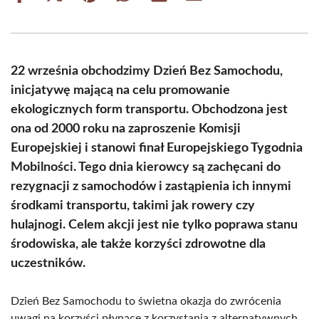
on
on
on
on
on
on
Facebook
X
Pinterest
WhatsApp
LinkedIn
Email
(Twitter)
22 września obchodzimy Dzień Bez Samochodu,
inicjatywę mającą na celu promowanie
ekologicznych form transportu. Obchodzona jest
ona od 2000 roku na zaproszenie Komisji
Europejskiej i stanowi finał Europejskiego Tygodnia
Mobilności. Tego dnia kierowcy są zachęcani do
rezygnacji z samochodów i zastąpienia ich innymi
środkami transportu, takimi jak rowery czy
hulajnogi. Celem akcji jest nie tylko poprawa stanu
środowiska, ale także korzyści zdrowotne dla
uczestników.
Dzień Bez Samochodu to świetna okazja do zwrócenia
uwagi na korzyści płynące z korzystania z alternatywnych