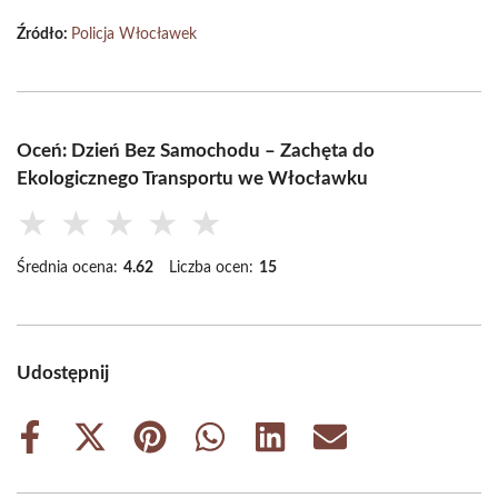
Źródło:
Policja Włocławek
Oceń: Dzień Bez Samochodu – Zachęta do
Ekologicznego Transportu we Włocławku
★
★
★
★
★
Średnia ocena:
4.62
Liczba ocen:
15
Udostępnij
Share
Share
Share
Share
Share
Share
on
on
on
on
on
on
Facebook
X
Pinterest
WhatsApp
LinkedIn
Email
(Twitter)