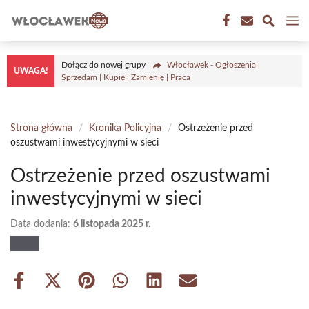
Przejdź
M
do
treści
Dołącz do nowej grupy
Włocławek - Ogłoszenia |
UWAGA!
Sprzedam | Kupię | Zamienię | Praca
Strona główna
/
Kronika Policyjna
/
Ostrzeżenie przed
oszustwami inwestycyjnymi w sieci
Ostrzeżenie przed oszustwami
inwestycyjnymi w sieci
Data dodania:
6 listopada 2025 r.
Share
Share
Share
Share
Share
Share
on
on
on
on
on
on
Facebook
X
Pinterest
WhatsApp
LinkedIn
Email