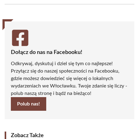
Facebook
X
Pinterest
WhatsApp
LinkedIn
Email
(Twitter)
Dołącz do nas na Facebooku!
Odkrywaj, dyskutuj i dziel się tym co najlepsze!
Przyłącz się do naszej społeczności na Facebooku,
gdzie możesz dowiedzieć się więcej o lokalnych
wydarzeniach we Włocławku. Twoje zdanie się liczy -
polub naszą stronę i bądź na bieżąco!
Polub nas!
Zobacz Także