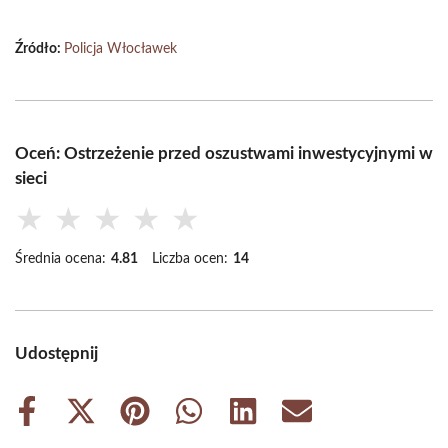
Źródło:
Policja Włocławek
Oceń: Ostrzeżenie przed oszustwami inwestycyjnymi w
sieci
★
★
★
★
★
Średnia ocena:
4.81
Liczba ocen:
14
Udostępnij
Share
Share
Share
Share
Share
Share
on
on
on
on
on
on