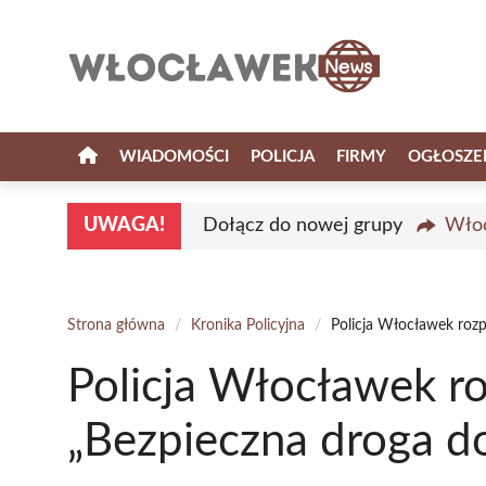
Przejdź
do
treści
WIADOMOŚCI
POLICJA
FIRMY
OGŁOSZE
UWAGA!
Dołącz do nowej grupy
Włoc
Strona główna
/
Kronika Policyjna
/
Policja Włocławek rozp
Policja Włocławek r
„Bezpieczna droga do