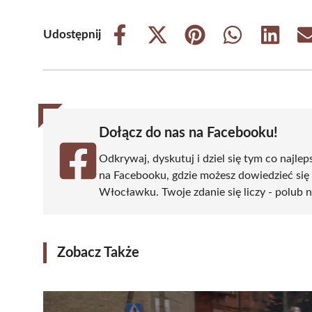
Udostępnij
Share
Share
Share
Share
Share
on
on
on
on
on
Facebook
X
Pinterest
WhatsApp
LinkedIn
(Twitter)
Dołącz do nas na Facebooku!
Odkrywaj, dyskutuj i dziel się tym co najlep
na Facebooku, gdzie możesz dowiedzieć się
Włocławku. Twoje zdanie się liczy - polub n
Zobacz Także