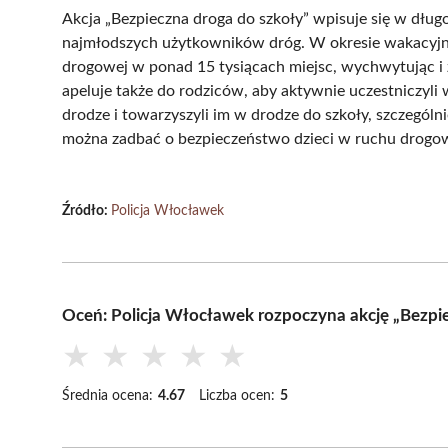
Akcja „Bezpieczna droga do szkoły” wpisuje się w długo
najmłodszych użytkowników dróg. W okresie wakacyjnym
drogowej w ponad 15 tysiącach miejsc, wychwytując i 
apeluje także do rodziców, aby aktywnie uczestniczyli
drodze i towarzyszyli im w drodze do szkoły, szczególn
można zadbać o bezpieczeństwo dzieci w ruchu drog
Źródło:
Policja Włocławek
Oceń: Policja Włocławek rozpoczyna akcję „Bezpi
★
★
★
★
★
Średnia ocena:
4.67
Liczba ocen:
5