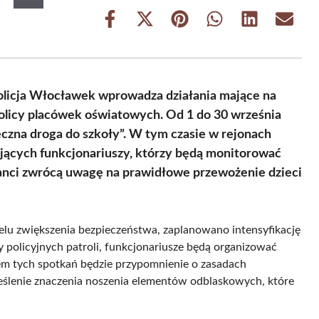
Share
Share
Share
Share
Share
Share
on
on
on
on
on
on
Facebook
X
Pinterest
WhatsApp
LinkedIn
Email
(Twitter)
olicja Włocławek wprowadza działania mające na
olicy placówek oświatowych. Od 1 do 30 września
czna droga do szkoły”. W tym czasie w rejonach
ujących funkcjonariuszy, którzy będą monitorować
anci zwrócą uwagę na prawidłowe przewożenie dzieci
lu zwiększenia bezpieczeństwa, zaplanowano intensyfikację
by policyjnych patroli, funkcjonariusze będą organizować
lem tych spotkań będzie przypomnienie o zasadach
reślenie znaczenia noszenia elementów odblaskowych, które