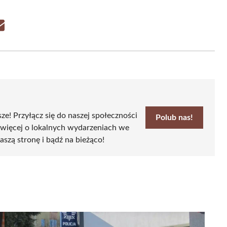
Share
on
Email
sze! Przyłącz się do naszej społeczności
Polub nas!
 więcej o lokalnych wydarzeniach we
aszą stronę i bądź na bieżąco!