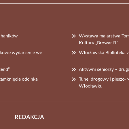
echaników
Wystawa malarstwa Toma
Kultury „Browar B.”
tkowe wydarzenie we
Włocławska Biblioteka z
kend”
Aktywni seniorzy – dru
zamknięcie odcinka
Tunel drogowy i pieszo-
Włocławku
REDAKCJA