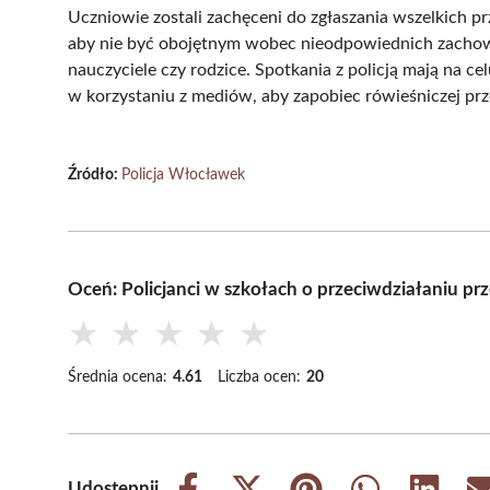
Uczniowie zostali zachęceni do zgłaszania wszelkich 
aby nie być obojętnym wobec nieodpowiednich zachowań
nauczyciele czy rodzice. Spotkania z policją mają na c
w korzystaniu z mediów, aby zapobiec rówieśniczej pr
Źródło:
Policja Włocławek
Oceń: Policjanci w szkołach o przeciwdziałaniu pr
★
★
★
★
★
Średnia ocena:
4.61
Liczba ocen:
20
Udostępnij