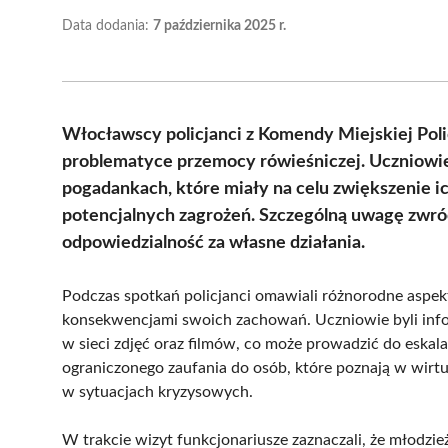
Data dodania:
7 października 2025 r.
Włocławscy policjanci z Komendy Miejskiej Polic
problematyce przemocy rówieśniczej. Uczniowie 
pogadankach, które miały na celu zwiększenie i
potencjalnych zagrożeń. Szczególną uwagę zwró
odpowiedzialność za własne działania.
Podczas spotkań policjanci omawiali różnorodne aspekt
konsekwencjami swoich zachowań. Uczniowie byli inf
w sieci zdjęć oraz filmów, co może prowadzić do eskalac
ograniczonego zaufania do osób, które poznają w wirtua
w sytuacjach kryzysowych.
W trakcie wizyt funkcjonariusze zaznaczali, że młodzi