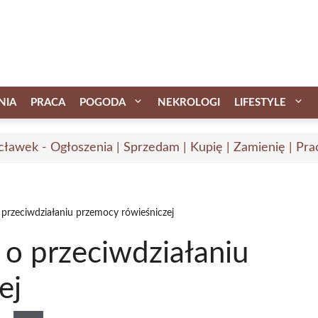
NIA
PRACA
POGODA
NEKROLOGI
LIFESTYLE
ławek - Ogłoszenia | Sprzedam | Kupię | Zamienię | Pra
o przeciwdziałaniu przemocy rówieśniczej
h o przeciwdziałaniu
ej