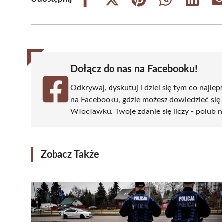
Share
Share
Share
Share
Share
on
on
on
on
on
Facebook
X
Pinterest
WhatsApp
LinkedIn
(Twitter)
Dołącz do nas na Facebooku!
Odkrywaj, dyskutuj i dziel się tym co najlep
na Facebooku, gdzie możesz dowiedzieć się
Włocławku. Twoje zdanie się liczy - polub n
Zobacz Także