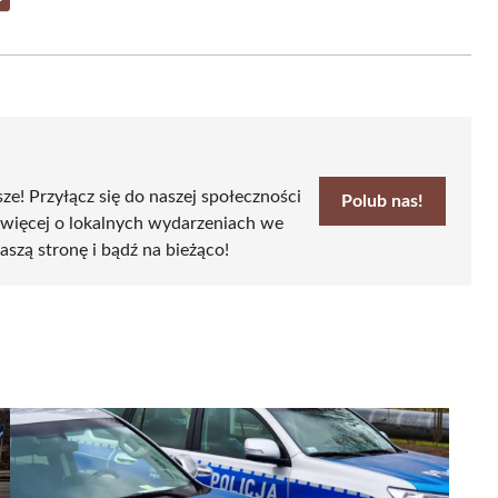
Share
on
Email
sze! Przyłącz się do naszej społeczności
Polub nas!
 więcej o lokalnych wydarzeniach we
aszą stronę i bądź na bieżąco!