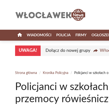
Przejdź
do
treści
WIADOMOŚCI
POLICJA
FIRMY
OGŁOSZE
UWAGA!
Dołącz do nowej grupy
Włoc
Strona główna
/
Kronika Policyjna
/
Policjanci w szkołach 
Policjanci w szkołac
przemocy rówieśnicz