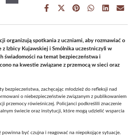
Share
Share
Share
Share
Share
Share
on
on
on
on
on
on
Facebook
X
Pinterest
WhatsApp
LinkedIn
Email
(Twitter)
ji organizują spotkania z uczniami, aby rozmawiać o
z Izbicy Kujawskiej i Smólnika uczestniczyli w
ch świadomości na temat bezpieczeństwa i
cono na kwestie związane z przemocą w sieci oraz
y bezpieczeństwa, zachęcając młodzież do refleksji nad
ormowani o niebezpieczeństwie związanym z publikowaniem
ji przemocy rówieśniczej. Policjanci podkreślili znaczenie
lnym świecie oraz instytucji, które mogą udzielić wsparcia
eż powinna być czujna i reagować na niepokojące sytuacje.