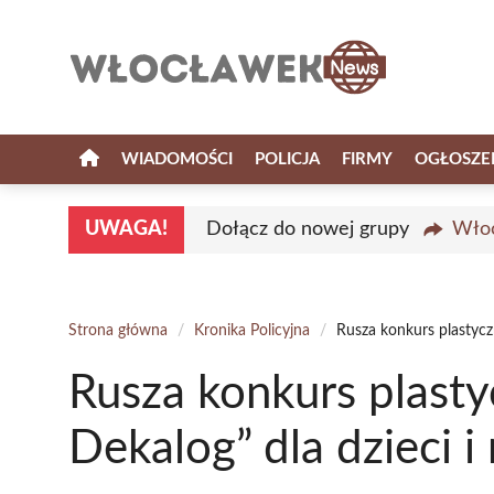
Przejdź
do
treści
WIADOMOŚCI
POLICJA
FIRMY
OGŁOSZE
UWAGA!
Dołącz do nowej grupy
Włoc
Strona główna
/
Kronika Policyjna
/
Rusza konkurs plastycz
Rusza konkurs plast
Dekalog” dla dzieci i