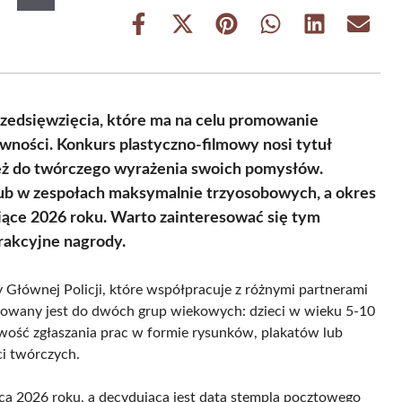
Share
Share
Share
Share
Share
Share
on
on
on
on
on
on
Facebook
X
Pinterest
WhatsApp
LinkedIn
Email
(Twitter)
zedsięwzięcia, które ma na celu promowanie
ności. Konkurs plastyczno-filmowy nosi tytuł
ież do twórczego wyrażenia swoich pomysłów.
lub w zespołach maksymalnie trzyosobowych, a okres
ące 2026 roku. Warto zainteresować się tym
rakcyjne nagrody.
Głównej Policji, które współpracuje z różnymi partnerami
sowany jest do dwóch grup wiekowych: dzieci w wieku 5-10
liwość zgłaszania prac w formie rysunków, plakatów lub
i twórczych.
ca 2026 roku, a decydująca jest data stempla pocztowego