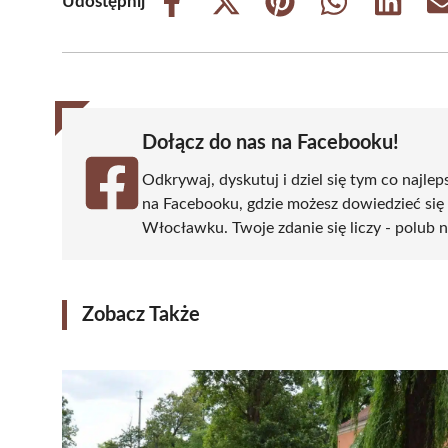
Udostępnij
Share
Share
Share
Share
Share
on
on
on
on
on
Facebook
X
Pinterest
WhatsApp
LinkedIn
(Twitter)
Dołącz do nas na Facebooku!
Odkrywaj, dyskutuj i dziel się tym co najlep
na Facebooku, gdzie możesz dowiedzieć się
Włocławku. Twoje zdanie się liczy - polub n
Zobacz Także