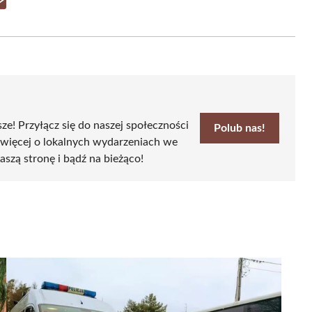
Share
on
Email
sze! Przyłącz się do naszej społeczności
Polub nas!
 więcej o lokalnych wydarzeniach we
aszą stronę i bądź na bieżąco!