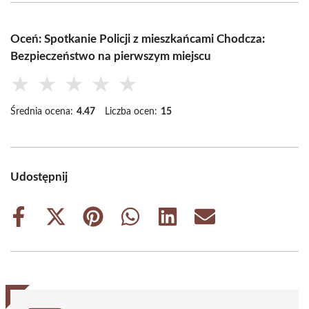
Oceń: Spotkanie Policji z mieszkańcami Chodcza:
Bezpieczeństwo na pierwszym miejscu
★
★
★
★
★
Średnia ocena:
4.47
Liczba ocen:
15
Udostępnij
Share
Share
Share
Share
Share
Share
on
on
on
on
on
on
Facebook
X
Pinterest
WhatsApp
LinkedIn
Email
(Twitter)