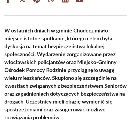
Share
Share
Share
Share
Share
Share
on
on
on
on
on
on
Facebook
X
Pinterest
WhatsApp
LinkedIn
Email
(Twitter)
W ostatnich dniach w gminie Chodecz miało
miejsce istotne spotkanie, którego celem była
dyskusja na temat bezpieczeństwa lokalnej
społeczności. Wydarzenie zorganizowane przez
włocławskich policjantów oraz Miejsko-Gminny
Ośrodek Pomocy Rodzinie przyciągnęło uwagę
wielu mieszkańców. Skupiono się szczególnie na
kwestiach związanych z bezpieczeństwem Seniorów
oraz zagadnieniach dotyczących bezpieczeństwa na
drogach. Uczestnicy mieli okazję wymienić się
spostrzeżeniami oraz zasugerować możliwe
rozwiązania problemów.