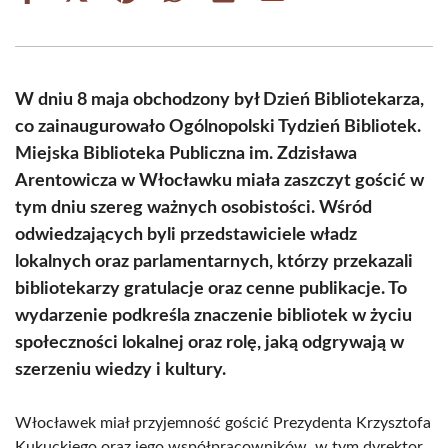
on
on
on
on
on
on
Facebook
X
Pinterest
WhatsApp
LinkedIn
Email
(Twitter)
W dniu 8 maja obchodzony był Dzień Bibliotekarza,
co zainaugurowało Ogólnopolski Tydzień Bibliotek.
Miejska Biblioteka Publiczna im. Zdzisława
Arentowicza w Włocławku miała zaszczyt gościć w
tym dniu szereg ważnych osobistości. Wśród
odwiedzających byli przedstawiciele władz
lokalnych oraz parlamentarnych, którzy przekazali
bibliotekarzy gratulacje oraz cenne publikacje. To
wydarzenie podkreśla znaczenie bibliotek w życiu
społeczności lokalnej oraz rolę, jaką odgrywają w
szerzeniu wiedzy i kultury.
Włocławek miał przyjemność gościć Prezydenta Krzysztofa
Kukuckiego oraz jego współpracowników, w tym dyrektor