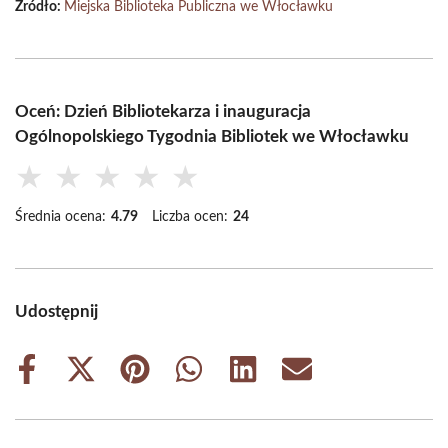
Źródło:
Miejska Biblioteka Publiczna we Włocławku
Oceń: Dzień Bibliotekarza i inauguracja
Ogólnopolskiego Tygodnia Bibliotek we Włocławku
★
★
★
★
★
Średnia ocena:
4.79
Liczba ocen:
24
Udostępnij
Share
Share
Share
Share
Share
Share
on
on
on
on
on
on
Facebook
X
Pinterest
WhatsApp
LinkedIn
Email
(Twitter)