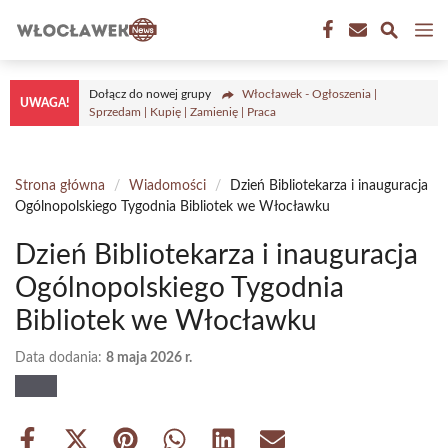
Przejdź
M
do
treści
Dołącz do nowej grupy
Włocławek - Ogłoszenia |
UWAGA!
Sprzedam | Kupię | Zamienię | Praca
Strona główna
/
Wiadomości
/
Dzień Bibliotekarza i inauguracja
Ogólnopolskiego Tygodnia Bibliotek we Włocławku
Dzień Bibliotekarza i inauguracja
Ogólnopolskiego Tygodnia
Bibliotek we Włocławku
Data dodania:
8 maja 2026 r.
Share
Share
Share
Share
Share
Share