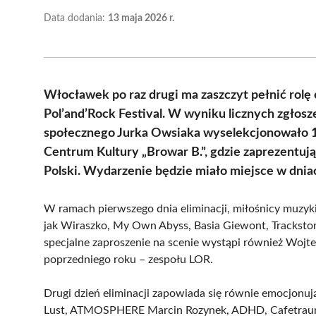
Data dodania:
13 maja 2026 r.
Włocławek po raz drugi ma zaszczyt pełnić rolę
Pol’and’Rock Festival. W wyniku licznych zgłos
społecznego Jurka Owsiaka wyselekcjonowało 1
Centrum Kultury „Browar B.”, gdzie zaprezentują s
Polski. Wydarzenie będzie miało miejsce w dniach
W ramach pierwszego dnia eliminacji, miłośnicy muzyk
jak Wiraszko, My Own Abyss, Basia Giewont, Trackstone
specjalne zaproszenie na scenie wystąpi również Woj
poprzedniego roku – zespołu LOR.
Drugi dzień eliminacji zapowiada się równie emocjonują
Lust, ATMOSPHERE Marcin Rozynek, ADHD, Cafetrauma