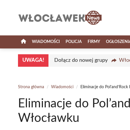
Przejdź
do
treści
WIADOMOŚCI
POLICJA
FIRMY
OGŁOSZENI
UWAGA!
Dołącz do nowej grupy
Włoc
Strona główna
/
Wiadomości
/
Eliminacje do Pol’and’Rock
Eliminacje do Pol’an
Włocławku