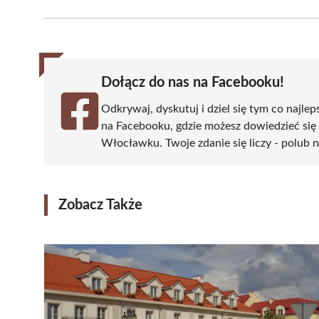
Facebook
X
Pinterest
WhatsApp
LinkedIn
(Twitter)
Dołącz do nas na Facebooku!
Odkrywaj, dyskutuj i dziel się tym co najlep
na Facebooku, gdzie możesz dowiedzieć się
Włocławku. Twoje zdanie się liczy - polub n
Zobacz Także