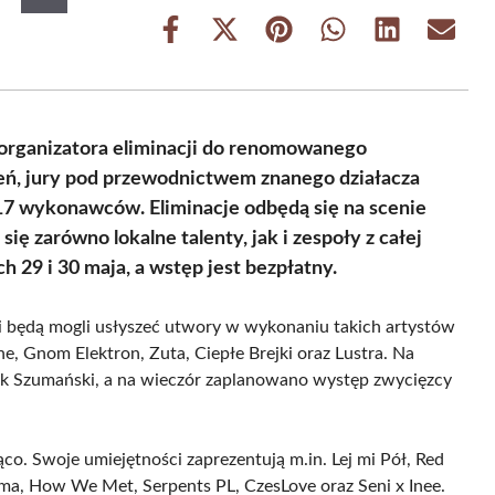
Share
Share
Share
Share
Share
Share
on
on
on
on
on
on
Facebook
X
Pinterest
WhatsApp
LinkedIn
Email
(Twitter)
 organizatora eliminacji do renomowanego
zeń, jury pod przewodnictwem znanego działacza
7 wykonawców. Eliminacje odbędą się na scenie
ię zarówno lokalne talenty, jak i zespoły z całej
 29 i 30 maja, a wstęp jest bezpłatny.
i będą mogli usłyszeć utwory w wykonaniu takich artystów
, Gnom Elektron, Zuta, Ciepłe Brejki oraz Lustra. Na
tek Szumański, a na wieczór zaplanowano występ zwycięzcy
co. Swoje umiejętności zaprezentują m.in. Lej mi Pół, Red
, How We Met, Serpents PL, CzesLove oraz Seni x Inee.