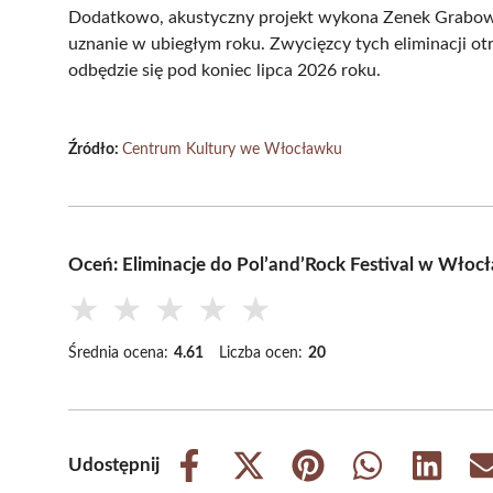
Dodatkowo, akustyczny projekt wykona Zenek Grabowsk
uznanie w ubiegłym roku. Zwycięzcy tych eliminacji otr
odbędzie się pod koniec lipca 2026 roku.
Źródło:
Centrum Kultury we Włocławku
Oceń: Eliminacje do Pol’and’Rock Festival w Włoc
★
★
★
★
★
Średnia ocena:
4.61
Liczba ocen:
20
Udostępnij
Share
Share
Share
Share
Share
on
on
on
on
on