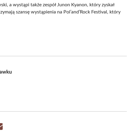
i, a wystąpi także zespół Junon Kyanon, który zyskał
zymają szansę wystąpienia na Pol’and’Rock Festival, który
ławku
Share
on