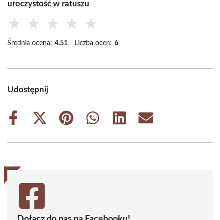
uroczystość w ratuszu
★
★
★
★
★
Średnia ocena:
4.51
Liczba ocen:
6
Udostępnij
Share
Share
Share
Share
Share
Share
on
on
on
on
on
on
Facebook
X
Pinterest
WhatsApp
LinkedIn
Email
(Twitter)
Dołącz do nas na Facebooku!