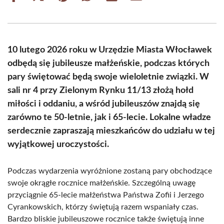
on
on
on
on
on
on
Facebook
X
Pinterest
WhatsApp
LinkedIn
Email
(Twitter)
10 lutego 2026 roku w Urzędzie Miasta Włocławek
odbędą się jubileusze małżeńskie, podczas których
pary świętować będą swoje wieloletnie związki. W
sali nr 4 przy Zielonym Rynku 11/13 złożą hołd
miłości i oddaniu, a wśród jubileuszów znajdą się
zarówno te 50-letnie, jak i 65-lecie. Lokalne władze
serdecznie zapraszają mieszkańców do udziału w tej
wyjątkowej uroczystości.
Podczas wydarzenia wyróżnione zostaną pary obchodzące
swoje okrągłe rocznice małżeńskie. Szczególną uwagę
przyciągnie 65-lecie małżeństwa Państwa Zofii i Jerzego
Cyrankowskich, którzy świętują razem wspaniały czas.
Bardzo bliskie jubileuszowe rocznice także świętują inne