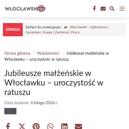
Przejdź
M
do
treści
Dołącz do nowej grupy
Włocławek - Ogłoszenia |
UWAGA!
Sprzedam | Kupię | Zamienię | Praca
Strona główna
/
Wiadomości
/
Jubileusze małżeńskie w
Włocławku – uroczystość w ratuszu
Jubileusze małżeńskie w
Włocławku – uroczystość w
ratuszu
Data dodania:
4 lutego 2026 r.
Share
Share
Share
Share
Share
Share