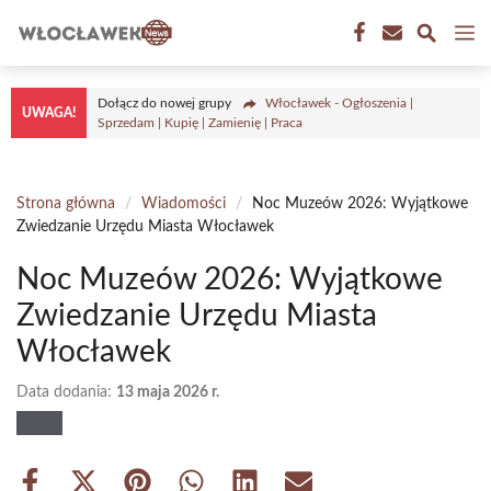
Przejdź
M
do
treści
Dołącz do nowej grupy
Włocławek - Ogłoszenia |
UWAGA!
Sprzedam | Kupię | Zamienię | Praca
Strona główna
/
Wiadomości
/
Noc Muzeów 2026: Wyjątkowe
Zwiedzanie Urzędu Miasta Włocławek
Noc Muzeów 2026: Wyjątkowe
Zwiedzanie Urzędu Miasta
Włocławek
Data dodania:
13 maja 2026 r.
Share
Share
Share
Share
Share
Share