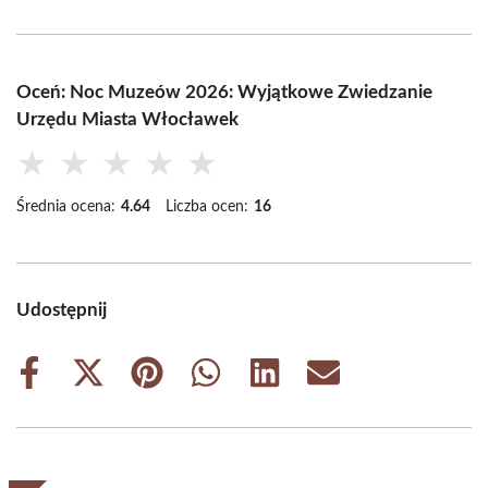
Oceń: Noc Muzeów 2026: Wyjątkowe Zwiedzanie
Urzędu Miasta Włocławek
★
★
★
★
★
Średnia ocena:
4.64
Liczba ocen:
16
Udostępnij
Share
Share
Share
Share
Share
Share
on
on
on
on
on
on
Facebook
X
Pinterest
WhatsApp
LinkedIn
Email
(Twitter)