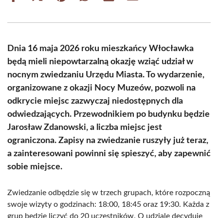
on
on
on
on
on
on
Facebook
X
Pinterest
WhatsApp
LinkedIn
Email
(Twitter)
Dnia 16 maja 2026 roku mieszkańcy Włocławka
będą mieli niepowtarzalną okazję wziąć udział w
nocnym zwiedzaniu Urzędu Miasta. To wydarzenie,
organizowane z okazji Nocy Muzeów, pozwoli na
odkrycie miejsc zazwyczaj niedostępnych dla
odwiedzających. Przewodnikiem po budynku będzie
Jarosław Zdanowski, a liczba miejsc jest
ograniczona. Zapisy na zwiedzanie ruszyły już teraz,
a zainteresowani powinni się spieszyć, aby zapewnić
sobie miejsce.
Zwiedzanie odbędzie się w trzech grupach, które rozpoczną
swoje wizyty o godzinach: 18:00, 18:45 oraz 19:30. Każda z
grup będzie liczyć do 20 uczestników. O udziale decyduje