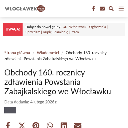
Przejdź
M
do
treści
Dołącz do nowej grupy
Włocławek - Ogłoszenia |
UWAGA!
Sprzedam | Kupię | Zamienię | Praca
Strona główna
/
Wiadomości
/
Obchody 160. rocznicy
zdławienia Powstania Zabajkalskiego we Włocławku
Obchody 160. rocznicy
zdławienia Powstania
Zabajkalskiego we Włocławku
Data dodania:
4 lutego 2026 r.
Share
Share
Share
Share
Share
Share