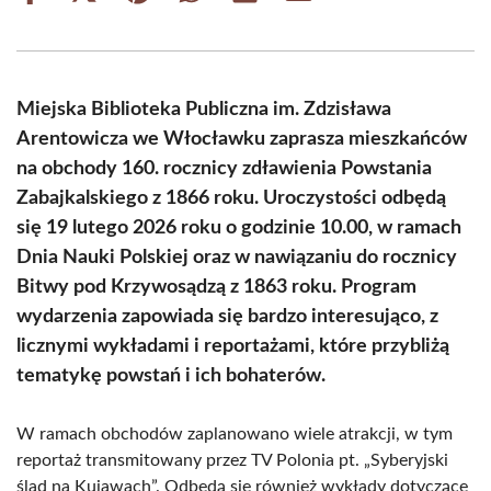
on
on
on
on
on
on
Facebook
X
Pinterest
WhatsApp
LinkedIn
Email
(Twitter)
Miejska Biblioteka Publiczna im. Zdzisława
Arentowicza we Włocławku zaprasza mieszkańców
na obchody 160. rocznicy zdławienia Powstania
Zabajkalskiego z 1866 roku. Uroczystości odbędą
się 19 lutego 2026 roku o godzinie 10.00, w ramach
Dnia Nauki Polskiej oraz w nawiązaniu do rocznicy
Bitwy pod Krzywosądzą z 1863 roku. Program
wydarzenia zapowiada się bardzo interesująco, z
licznymi wykładami i reportażami, które przybliżą
tematykę powstań i ich bohaterów.
W ramach obchodów zaplanowano wiele atrakcji, w tym
reportaż transmitowany przez TV Polonia pt. „Syberyjski
ślad na Kujawach”. Odbędą się również wykłady dotyczące