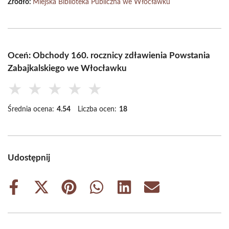
Źródło:
Miejska Biblioteka Publiczna we Włocławku
Oceń: Obchody 160. rocznicy zdławienia Powstania
Zabajkalskiego we Włocławku
★
★
★
★
★
Średnia ocena:
4.54
Liczba ocen:
18
Udostępnij
Share
Share
Share
Share
Share
Share
on
on
on
on
on
on
Facebook
X
Pinterest
WhatsApp
LinkedIn
Email
(Twitter)