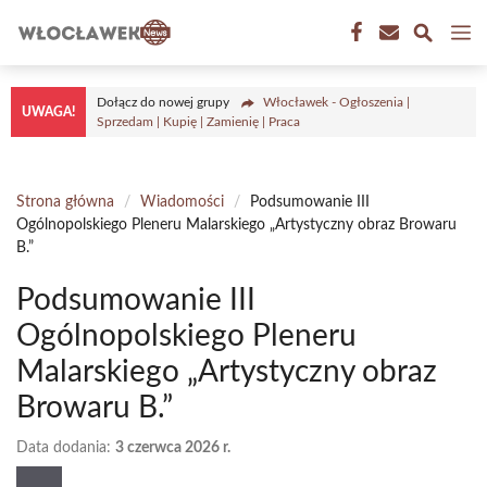
Przejdź
M
do
treści
Dołącz do nowej grupy
Włocławek - Ogłoszenia |
UWAGA!
Sprzedam | Kupię | Zamienię | Praca
Strona główna
/
Wiadomości
/
Podsumowanie III
Ogólnopolskiego Pleneru Malarskiego „Artystyczny obraz Browaru
B.”
Podsumowanie III
Ogólnopolskiego Pleneru
Malarskiego „Artystyczny obraz
Browaru B.”
Data dodania:
3 czerwca 2026 r.