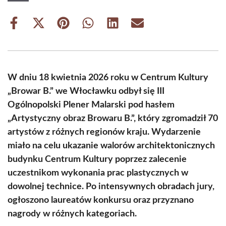
Share
Share
Share
Share
Share
Share
on
on
on
on
on
on
Facebook
X
Pinterest
WhatsApp
LinkedIn
Email
(Twitter)
W dniu 18 kwietnia 2026 roku w Centrum Kultury
„Browar B.” we Włocławku odbył się III
Ogólnopolski Plener Malarski pod hasłem
„Artystyczny obraz Browaru B.”, który zgromadził 70
artystów z różnych regionów kraju. Wydarzenie
miało na celu ukazanie walorów architektonicznych
budynku Centrum Kultury poprzez zalecenie
uczestnikom wykonania prac plastycznych w
dowolnej technice. Po intensywnych obradach jury,
ogłoszono laureatów konkursu oraz przyznano
nagrody w różnych kategoriach.