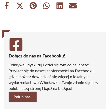
Share
Share
Share
Share
Share
Share
on
on
on
on
on
on
Facebook
X
Pinterest
WhatsApp
LinkedIn
Email
(Twitter)
Dołącz do nas na Facebooku!
Odkrywaj, dyskutuj i dziel się tym co najlepsze!
Przyłącz się do naszej społeczności na Facebooku,
gdzie możesz dowiedzieć się więcej o lokalnych
wydarzeniach we Włocławku. Twoje zdanie się liczy -
polub naszą stronę i bądź na bieżąco!
Polub nas!