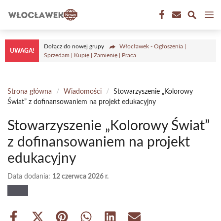
Przejdź
M
do
treści
Dołącz do nowej grupy
Włocławek - Ogłoszenia |
UWAGA!
Sprzedam | Kupię | Zamienię | Praca
Strona główna
/
Wiadomości
/
Stowarzyszenie „Kolorowy
Świat” z dofinansowaniem na projekt edukacyjny
Stowarzyszenie „Kolorowy Świat”
z dofinansowaniem na projekt
edukacyjny
Data dodania:
12 czerwca 2026 r.
Share
Share
Share
Share
Share
Share