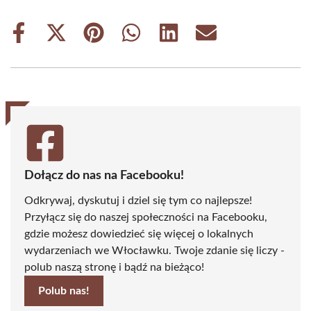
Share
Share
Share
Share
Share
Share
on
on
on
on
on
on
Facebook
X
Pinterest
WhatsApp
LinkedIn
Email
(Twitter)
Dołącz do nas na Facebooku!
Odkrywaj, dyskutuj i dziel się tym co najlepsze!
Przyłącz się do naszej społeczności na Facebooku,
gdzie możesz dowiedzieć się więcej o lokalnych
wydarzeniach we Włocławku. Twoje zdanie się liczy -
polub naszą stronę i bądź na bieżąco!
Polub nas!