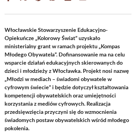
on
on
on
on
on
on
Facebook
X
Pinterest
WhatsApp
LinkedIn
Email
(Twitter)
Włocławskie Stowarzyszenie Edukacyjno-
Opiekuńcze „Kolorowy Świat” uzyskało
ministerialny grant w ramach projektu „Kompas
Młodego Obywatela”. Dofinansowanie ma na celu
wsparcie działań edukacyjnych skierowanych do
dzieci i młodzieży z Włocławka. Projekt nosi nazwę
„Młodzi w mediach – świadomi obywatele w
cyfrowym świecie” i będzie dotyczył kształtowania
kompetencji obywatelskich oraz umiejętności
korzystania z mediów cyfrowych. Realizacja
przedsięwzięcia przyczyni się do wzmocnienia
świadomych postaw obywatelskich wśród młodego
pokolenia.