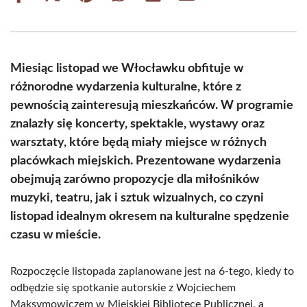
on
on
on
on
on
on
Facebook
X
Pinterest
WhatsApp
LinkedIn
Email
(Twitter)
Miesiąc listopad we Włocławku obfituje w
różnorodne wydarzenia kulturalne, które z
pewnością zainteresują mieszkańców. W programie
znalazły się koncerty, spektakle, wystawy oraz
warsztaty, które będą miały miejsce w różnych
placówkach miejskich. Prezentowane wydarzenia
obejmują zarówno propozycje dla miłośników
muzyki, teatru, jak i sztuk wizualnych, co czyni
listopad idealnym okresem na kulturalne spędzenie
czasu w mieście.
Rozpoczęcie listopada zaplanowane jest na 6-tego, kiedy to
odbędzie się spotkanie autorskie z Wojciechem
Maksymowiczem w Miejskiej Bibliotece Publicznej, a