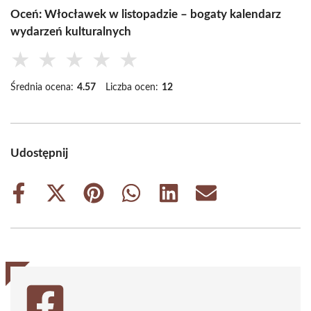
Oceń: Włocławek w listopadzie – bogaty kalendarz
wydarzeń kulturalnych
★
★
★
★
★
Średnia ocena:
4.57
Liczba ocen:
12
Udostępnij
Share
Share
Share
Share
Share
Share
on
on
on
on
on
on
Facebook
X
Pinterest
WhatsApp
LinkedIn
Email
(Twitter)