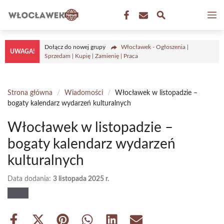
Przejdź
M
do
treści
Dołącz do nowej grupy
Włocławek - Ogłoszenia |
UWAGA!
Sprzedam | Kupię | Zamienię | Praca
Strona główna
/
Wiadomości
/
Włocławek w listopadzie –
bogaty kalendarz wydarzeń kulturalnych
Włocławek w listopadzie –
bogaty kalendarz wydarzeń
kulturalnych
Data dodania:
3 listopada 2025 r.
Share
Share
Share
Share
Share
Share