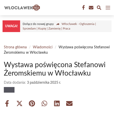
Przejdź
M
do
treści
Dołącz do nowej grupy
Włocławek - Ogłoszenia |
UWAGA!
Sprzedam | Kupię | Zamienię | Praca
Strona główna
/
Wiadomości
/
Wystawa poświęcona Stefanowi
Żeromskiemu w Włocławku
Wystawa poświęcona Stefanowi
Żeromskiemu w Włocławku
Data dodania:
3 października 2025 r.
Share
Share
Share
Share
Share
Share
on
on
on
on
on
on
Facebook
X
Pinterest
WhatsApp
LinkedIn
Email