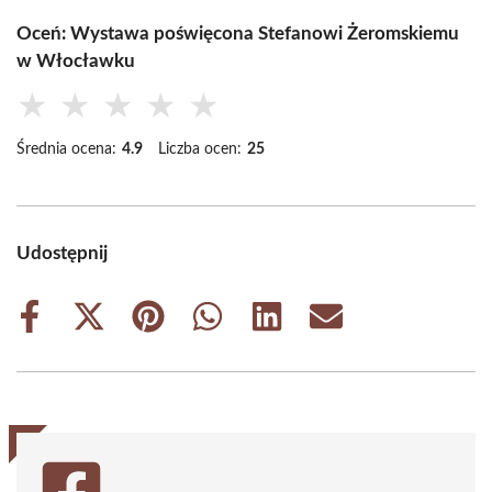
Oceń: Wystawa poświęcona Stefanowi Żeromskiemu
w Włocławku
★
★
★
★
★
Średnia ocena:
4.9
Liczba ocen:
25
Udostępnij
Share
Share
Share
Share
Share
Share
on
on
on
on
on
on
Facebook
X
Pinterest
WhatsApp
LinkedIn
Email
(Twitter)