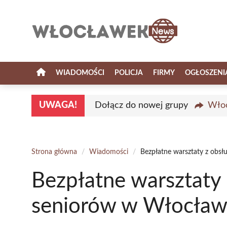
Przejdź
do
treści
WIADOMOŚCI
POLICJA
FIRMY
OGŁOSZENI
UWAGA!
Dołącz do nowej grupy
Włoc
Strona główna
/
Wiadomości
/
Bezpłatne warsztaty z obsł
Bezpłatne warsztaty 
seniorów w Włocła