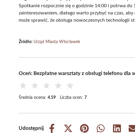
Spotkanie rozpocznie się o godzinie 14:00 i potrwa do
zainteresowaniem, dlatego warto przybyć na czas, aby n
może sprawić, że obsługa nowoczesnych technologii sta
Źródło:
Urząd Miasta Włocławek
Oceń: Bezpłatne warsztaty z obsługi telefonu dl
★
★
★
★
★
Średnia ocena:
4.59
Liczba ocen:
7
Udostępnij
Share
Share
Share
Share
Share