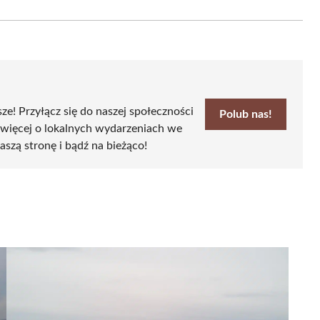
on
Email
sze! Przyłącz się do naszej społeczności
Polub nas!
 więcej o lokalnych wydarzeniach we
aszą stronę i bądź na bieżąco!