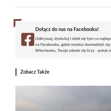
on
on
on
on
on
Facebook
X
Pinterest
WhatsApp
LinkedIn
(Twitter)
Dołącz do nas na Facebooku!
Odkrywaj, dyskutuj i dziel się tym co najlep
na Facebooku, gdzie możesz dowiedzieć się
Włocławku. Twoje zdanie się liczy - polub n
Zobacz Także