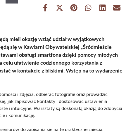
Share
Share
Share
Share
Share
Share
on
on
on
on
on
on
Facebook
X
Pinterest
WhatsApp
LinkedIn
Email
(Twitter)
dą mieli okazję wziąć udział w wyjątkowych
ędą się w Kawiarni Obywatelskiej „Śródmieście
odstawami obsługi smartfona dzięki pomocy młodych
 celu ułatwienie codziennego korzystania z
tać w kontakcie z bliskimi. Wstęp na to wydarzenie
domości i zdjęcia, odbierać fotografie oraz prowadzić
ię, jak zapisować kontakty i dostosować ustawienia
oste i intuicyjne. Warsztaty są doskonałą okazją do zdobycia
ie i komunikację.
eniorów do zapisania się na te praktyczne zajęcia.