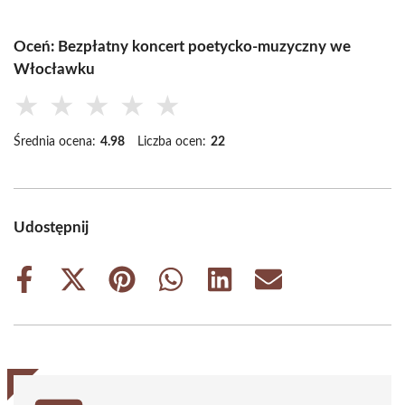
Oceń: Bezpłatny koncert poetycko-muzyczny we
Włocławku
★
★
★
★
★
Średnia ocena:
4.98
Liczba ocen:
22
Udostępnij
Share
Share
Share
Share
Share
Share
on
on
on
on
on
on
Facebook
X
Pinterest
WhatsApp
LinkedIn
Email
(Twitter)