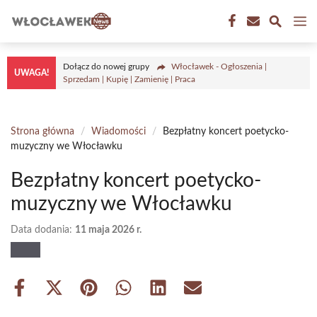
Przejdź
M
do
treści
Dołącz do nowej grupy
Włocławek - Ogłoszenia |
UWAGA!
Sprzedam | Kupię | Zamienię | Praca
Strona główna
/
Wiadomości
/
Bezpłatny koncert poetycko-
muzyczny we Włocławku
Bezpłatny koncert poetycko-
muzyczny we Włocławku
Data dodania:
11 maja 2026 r.
Share
Share
Share
Share
Share
Share
on
on
on
on
on
on
Facebook
X
Pinterest
WhatsApp
LinkedIn
Email