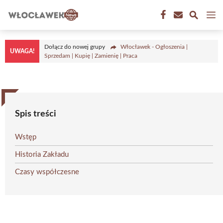
Przejdź
M
do
treści
Dołącz do nowej grupy
Włocławek - Ogłoszenia |
UWAGA!
Sprzedam | Kupię | Zamienię | Praca
Spis treści
Wstęp
Historia Zakładu
Czasy współczesne