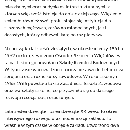
zastąpiono drewniane baraki nowoczesnymi pawilonami
mieszkalnymi oraz budynkami infrastrukturalnymi, z
których większość istnieje do dnia dzisiejszego. Więzienie
zmieniło również swój profil, stając się instytucją dla
skazanych mężczyzn, zarówno młodocianych, jak i
dorosłych, którzy odbywali karę po raz pierwszy.
Na początku lat sześćdziesiątych, w okresie między 1961 a
1962 rokiem, stworzono Ośrodek Szkolenia Więźniów, w
ramach którego powołano Szkołę Rzemiosł Budowlanych.
W tym czasie wprowadzono nauczanie zawodu betoniarza-
zbrojarza oraz różne kursy zawodowe. W roku szkolnym
1965-1966 powstała także Zasadnicza Szkoła Zawodowa
oraz warsztaty szkolne, co przyczyniło się do dalszego
rozwoju resocjalizacji osadzonych.
Lata siedemdziesiąte i osiemdziesiąte XX wieku to okres
intensywnego rozwoju oraz modernizacji zakładu. To
właśnie w tym czasie w obrębie zakładu utworzono dwa