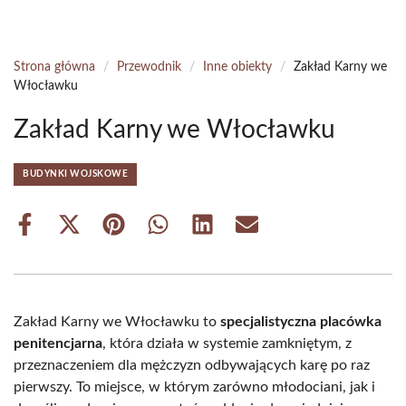
Strona główna
/
Przewodnik
/
Inne obiekty
/
Zakład Karny we
Włocławku
Zakład Karny we Włocławku
BUDYNKI WOJSKOWE
Share
Share
Share
Share
Share
Share
on
on
on
on
on
on
Facebook
X
Pinterest
WhatsApp
LinkedIn
Email
(Twitter)
Zakład Karny we Włocławku to
specjalistyczna placówka
penitencjarna
, która działa w systemie zamkniętym, z
przeznaczeniem dla mężczyzn odbywających karę po raz
pierwszy. To miejsce, w którym zarówno młodociani, jak i