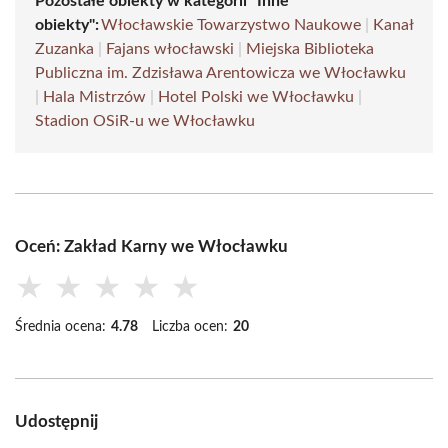
Pozostałe obiekty w kategorii "Inne
obiekty":
Włocławskie Towarzystwo Naukowe
|
Kanał
Zuzanka
|
Fajans włocławski
|
Miejska Biblioteka
Publiczna im. Zdzisława Arentowicza we Włocławku
|
Hala Mistrzów
|
Hotel Polski we Włocławku
|
Stadion OSiR-u we Włocławku
Oceń: Zakład Karny we Włocławku
★
★
★
★
★
Średnia ocena:
4.78
Liczba ocen:
20
Udostępnij