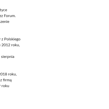
tyce
zz Forum.
szenie
 z Polskiego
u 2012 roku,
 sierpnia
2018 roku,
z firmą
9 roku