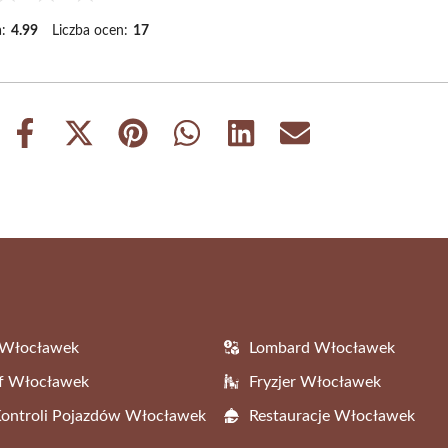
:
4.99
Liczba ocen:
17
Share
Share
Share
Share
Share
Share
on
on
on
on
on
on
Facebook
X
Pinterest
WhatsApp
LinkedIn
Email
(Twitter)
 Włocławek
Lombard Włocławek
af Włocławek
Fryzjer Włocławek
Kontroli Pojazdów Włocławek
Restauracje Włocławek