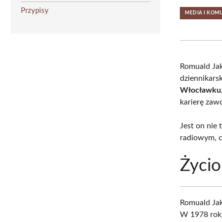
Przypisy
MEDIA I KOM
Romuald Jak
dziennikars
Włocławku
karierę za
Jest on nie
radiowym, c
Życio
Romuald Ja
W 1978 roku