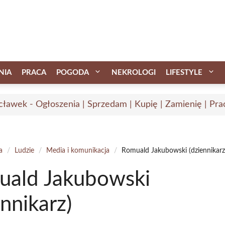
NIA
PRACA
POGODA
NEKROLOGI
LIFESTYLE
ławek - Ogłoszenia | Sprzedam | Kupię | Zamienię | Pra
a
/
Ludzie
/
Media i komunikacja
/
Romuald Jakubowski (dziennikarz
uald Jakubowski
ennikarz)