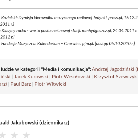
 Kozielski: Dymisja kierownika muzycznego radiowej Jedynki. press.pl, 16.12.2
2011 r.]
: Klasycy rocka - warto posłuchać nowej stacji. mmbydgoszcz.pl, 24.04.2011 r.
2012 r.]
 Fundacja Muzyczna: Kalendarium – Czerwiec. pfm.pl. [dostęp 05.10.2010 r.]
 ludzie w kategorii "Media i komunikacja":
Andrzej Jagodziński (
iński
|
Jacek Kurowski
|
Piotr Wesołowski
|
Krzysztof Szewczyk
arz)
|
Paul Barz
|
Piotr Witwicki
ald Jakubowski (dziennikarz)
★
★
★