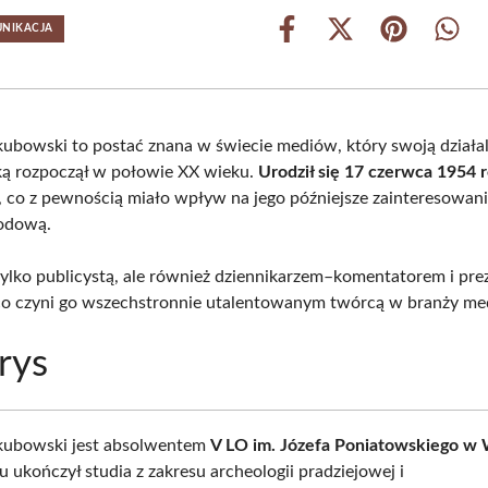
UNIKACJA
Share
Share
Share
Shar
on
on
on
on
Facebook
X
Pinterest
What
(Twitter)
ubowski to postać znana w świecie mediów, który swoją działa
ką rozpoczął w połowie XX wieku.
Urodził się 17 czerwca 1954 
, co z pewnością miało wpływ na jego późniejsze zainteresowani
wodową.
 tylko publicystą, ale również dziennikarzem–komentatorem i pr
o czyni go wszechstronnie utalentowanym twórcą w branży med
rys
kubowski jest absolwentem
V LO im. Józefa Poniatowskiego w
 ukończył studia z zakresu archeologii pradziejowej i