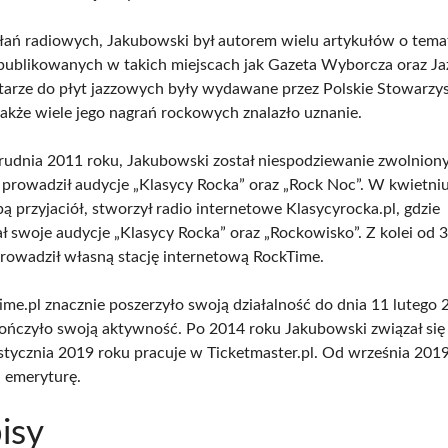
łań radiowych, Jakubowski był autorem wielu artykułów o tema
publikowanych w takich miejscach jak Gazeta Wyborcza oraz Ja
arze do płyt jazzowych były wydawane przez Polskie Stowarzy
także wiele jego nagrań rockowych znalazło uznanie.
rudnia 2011 roku, Jakubowski został niespodziewanie zwolniony
e prowadził audycje „Klasycy Rocka” oraz „Rock Noc”. W kwietni
ą przyjaciół, stworzył radio internetowe Klasycyrocka.pl, gdzie
 swoje audycje „Klasycy Rocka” oraz „Rockowisko”. Z kolei od 3
rowadził własną stację internetową RockTime.
ime.pl znacznie poszerzyło swoją działalność do dnia 11 lutego 
kończyło swoją aktywność. Po 2014 roku Jakubowski związał się 
d stycznia 2019 roku pracuje w Ticketmaster.pl. Od września 201
a emeryturę.
isy