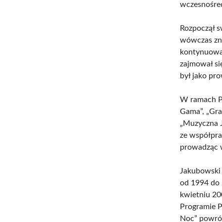
wczesnośre
Rozpoczął s
wówczas zna
kontynuowa
zajmował si
był jako pr
W ramach Po
Gama”, „Gra
„Muzyczna J
ze współpr
prowadząc w
Jakubowski 
od 1994 do 
kwietniu 20
Programie P
Noc” powróc