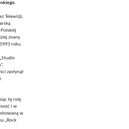
wskiego
.
z Telewizji,
arską
 Polskiej
ziej znany
 1993 roku.
„Studio
”,
ści zasłynął
e
iąc tę rolę
ność i w
emitowaną w
ku „Rock