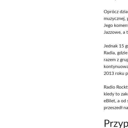
Oprócz dzia
muzycznej, 
Jego koment
Jazzowe, a 
Jednak 15 g
Radia, gdzi
razem z grup
kontynuował
2013 roku p
Radio Rockt
kiedy to za
eBilet, a o
przeszedł n
Przyp