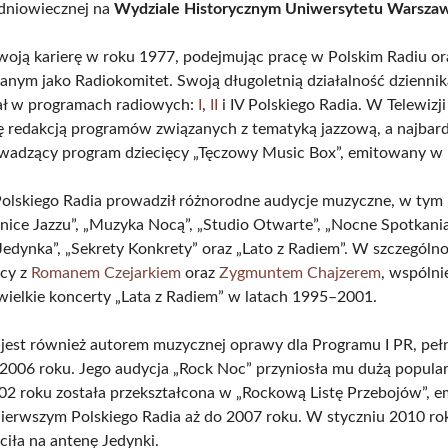
dniowiecznej na
Wydziale Historycznym Uniwersytetu Warsza
woją karierę w roku 1977, podejmując pracę w Polskim Radiu ora
nym jako Radiokomitet. Swoją długoletnią działalność dziennik
ł w programach radiowych:
I
,
II
i IV Polskiego Radia. W Telewizji
ę redakcją programów związanych z tematyką jazzową, a najbard
owadzący program dziecięcy „Tęczowy Music Box”, emitowany w
lskiego Radia prowadził różnorodne audycje muzyczne, w tym 
nice Jazzu”, „Muzyka Nocą”, „Studio Otwarte”, „Nocne Spotkania
edynka”, „Sekrety Konkrety” oraz „Lato z Radiem”. W szczególno
acy z
Romanem Czejarkiem
oraz
Zygmuntem Chajzerem
, wspólni
ielkie koncerty „Lata z Radiem” w latach 1995–2001.
jest również autorem muzycznej oprawy dla Programu I PR, pełn
2006 roku. Jego audycja „Rock Noc” przyniosła mu dużą popular
02 roku została przekształcona w „Rockową Listę Przebojów”, 
ierwszym Polskiego Radia aż do 2007 roku. W styczniu 2010 ro
iła na antenę Jedynki.