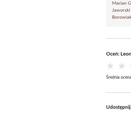
Marian 
Jaworski 
Borowia
Oceń: Leon
★
★
Średnia ocena
Udostępnij