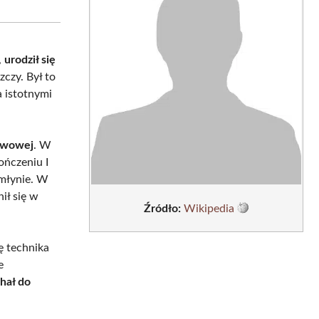
sApp
LinkedIn
Email
,
urodził się
zczy. Był to
a istotnymi
tawowej
. W
ończeniu I
 młynie. W
ił się w
Źródło:
Wikipedia
ę technika
e
hał do