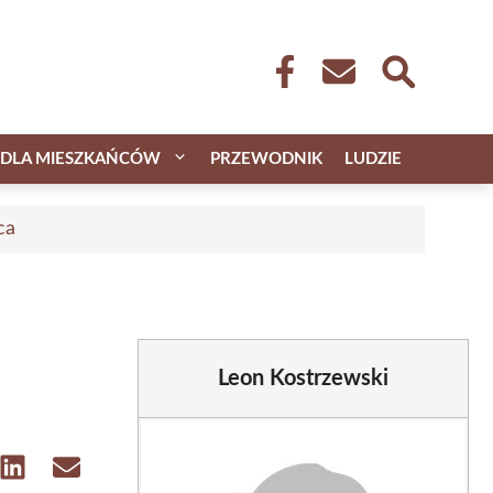
DLA MIESZKAŃCÓW
PRZEWODNIK
LUDZIE
ca
Leon Kostrzewski
e
Share
Share
on
on