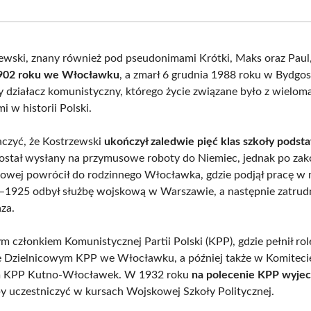
Facebook
X
Pinterest
What
(Twitter)
ewski, znany również pod pseudonimami Krótki, Maks oraz Paul
1902 roku we Włocławku
, a zmarł 6 grudnia 1988 roku w Bydgos
 działacz komunistyczny, którego życie związane było z wielom
 w historii Polski.
czyć, że Kostrzewski
ukończył zaledwie pięć klas szkoły pods
ostał wysłany na przymusowe roboty do Niemiec, jednak po zak
owej powrócił do rodzinnego Włocławka, gdzie podjął pracę w
–1925 odbył służbę wojskową w Warszawie, a następnie zatrudn
za.
m członkiem Komunistycznej Partii Polski (KPP), gdzie pełnił rol
 Dzielnicowym KPP we Włocławku, a później także w Komiteci
 KPP Kutno-Włocławek. W 1932 roku
na polecenie KPP wyjec
by uczestniczyć w kursach Wojskowej Szkoły Politycznej.