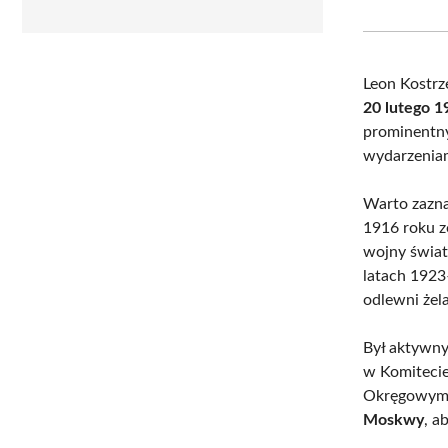
Leon Kostrz
20 lutego 
prominentny
wydarzeniami
Warto zazna
1916 roku z
wojny świat
latach 1923
odlewni żela
Był aktywny
w Komitecie
Okręgowym
Moskwy
, a