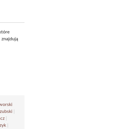
które
 znajdują
worski
zubski
|
cz
|
zyk
|