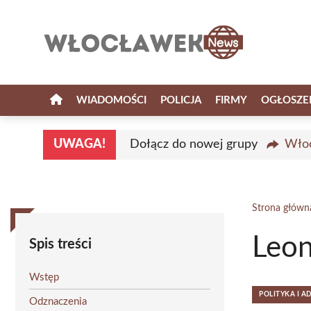
Przejdź
do
treści
WIADOMOŚCI
POLICJA
FIRMY
OGŁOSZE
UWAGA!
Dołącz do nowej grupy
Włoc
Strona główn
Leon
Spis treści
Wstęp
POLITYKA I A
Odznaczenia