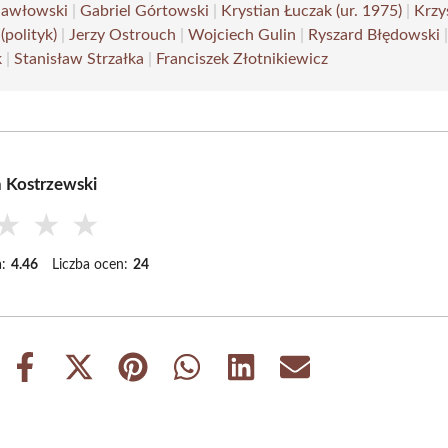
Gawłowski
|
Gabriel Górtowski
|
Krystian Łuczak (ur. 1975)
|
Krzy
(polityk)
|
Jerzy Ostrouch
|
Wojciech Gulin
|
Ryszard Błędowski
k
|
Stanisław Strzałka
|
Franciszek Złotnikiewicz
 Kostrzewski
★
★
★
:
4.46
Liczba ocen:
24
Share
Share
Share
Share
Share
Share
on
on
on
on
on
on
Facebook
X
Pinterest
WhatsApp
LinkedIn
Email
(Twitter)