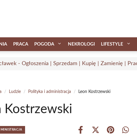
NIA
PRACA
POGODA
NEKROLOGI
LIFESTYLE
ławek - Ogłoszenia | Sprzedam | Kupię | Zamienię | Pra
a
/
Ludzie
/
Polityka i administracja
/
Leon Kostrzewski
 Kostrzewski
DMINISTRACJA
Share
Share
Share
Shar
on
on
on
on