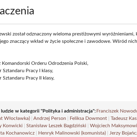
aczenia
ewski został odznaczony wieloma prestiżowymi wyróżnieniami, 
 jego znaczący wkład w życie społeczne i zawodowe. Wśród nich
ż Komandorski Orderu Odrodzenia Polski,
 Sztandaru Pracy I klasy,
 Sztandaru Pracy II klasy,
 ludzie w kategorii "Polityka i administracja":
Franciszek Nowod
nt Włocławka)
|
Andrzej Person
|
Feliksa Dowmont
|
Tadeusz Kas
y Konwicki
|
Stanisław Leszek Bagdziński
|
Wojciech Maksymowi
ta Kochanowicz
|
Henryk Malinowski (komunista)
|
Jerzy Bojańc