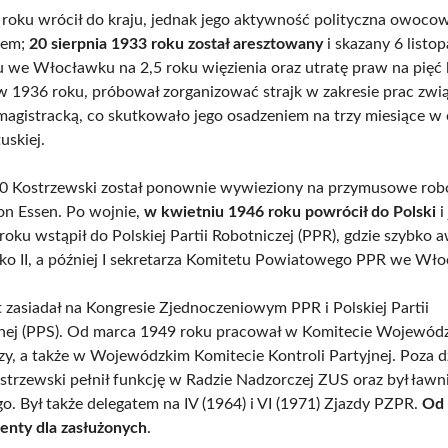
roku wrócił do kraju, jednak jego aktywność polityczna owoco
iem;
20 sierpnia 1933 roku został aresztowany
i skazany 6 listo
 we Włocławku na 2,5 roku więzienia oraz utratę praw na pięć l
w 1936 roku, próbował zorganizować strajk w zakresie prac zwi
 magistracką, co skutkowało jego osadzeniem na trzy miesiące w
uskiej.
0 Kostrzewski został ponownie wywieziony na przymusowe rob
on Essen. Po wojnie,
w kwietniu 1946 roku powrócił do Polski
i
oku wstąpił do Polskiej Partii Robotniczej (PPR), gdzie szybko
ko II, a później I sekretarza Komitetu Powiatowego PPR we Wł
t zasiadał na Kongresie Zjednoczeniowym PPR i Polskiej Partii
znej (PPS). Od marca 1949 roku pracował w Komitecie Wojewó
y, a także w Wojewódzkim Komitecie Kontroli Partyjnej. Poza dz
ostrzewski pełnił funkcję w Radzie Nadzorczej ZUS oraz był ław
. Był także delegatem na IV (1964) i VI (1971) Zjazdy PZPR.
Od 
renty dla zasłużonych
.