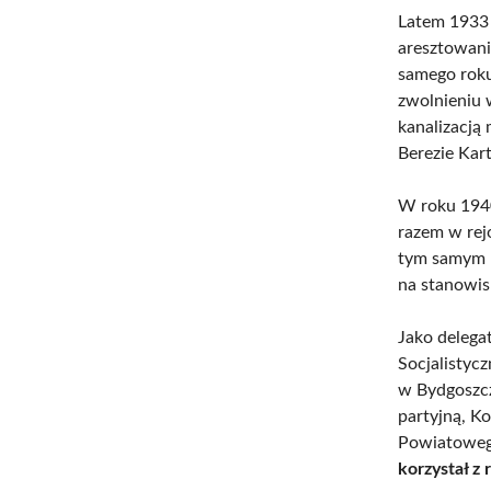
Latem 1933 
aresztowan
samego roku
zwolnieniu 
kanalizacją
Berezie Kart
W roku 194
razem w rej
tym samym r
na stanowis
Jako delega
Socjalistyc
w Bydgoszcz
partyjną, K
Powiatowego
korzystał z 