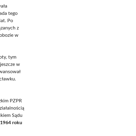
wała
pada tego
at. Po
ązanych z
 obozie w
oty, tym
 jeszcze w
 awansował
ocławku.
dzkim PZPR
iałalnością
nikiem Sądu
1964 roku