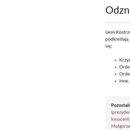
Odzn
Leon Kostrz
podkreślają
się:
Krzy
Order
Order
inne.
Pozostali
(prezyde
Innocent
Małgorza