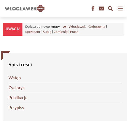
Przejdź
M
do
treści
Dołącz do nowej grupy
Włocławek - Ogłoszenia |
UWAGA!
Sprzedam | Kupię | Zamienię | Praca
Spis treści
Wstęp
Życiorys
Publikacje
Przypisy