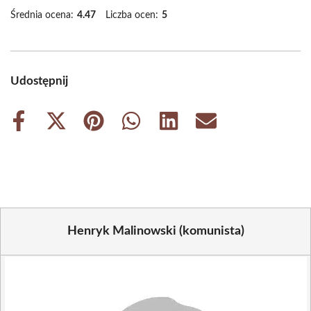
Średnia ocena:
4.47
Liczba ocen:
5
Udostępnij
Share
Share
Share
Share
Share
Share
on
on
on
on
on
on
Facebook
X
Pinterest
WhatsApp
LinkedIn
Email
(Twitter)
Henryk Malinowski (komunista)