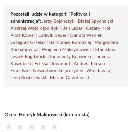
Pozostali ludzie w kategorii "Polityka i
administracja":
Jerzy Bojańczyk
|
Błażej Spychalski
|
Andrzej Wójcik (polityk)
|
Jan Leder
|
Cezary Król
|
Piotr Kowal
|
Ludwik Bauer
|
Danuta Waniek
|
Grzegorz Grzelak
|
Bartłomiej Kołodziej
|
Małgorzata
Kochanowicz
|
Wojciech Maksymowicz
|
Stanisław
Leszek Bagdziński
|
Innocenty Konwicki
|
Tadeusz
Kaszubski
|
Feliksa Dowmont
|
Andrzej Person
|
Franciszek Nowodworski (prezydent Włocławka)
|
Leon Kostrzewski
|
Marian Gawłowski
Oceń: Henryk Malinowski (komunista)
★
★
★
★
★