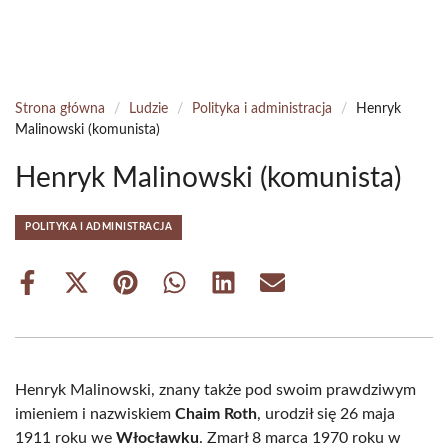
Strona główna
/
Ludzie
/
Polityka i administracja
/
Henryk
Malinowski (komunista)
Henryk Malinowski (komunista)
POLITYKA I ADMINISTRACJA
Share
Share
Share
Share
Share
Share
on
on
on
on
on
on
Facebook
X
Pinterest
WhatsApp
LinkedIn
Email
(Twitter)
Henryk Malinowski, znany także pod swoim prawdziwym
imieniem i nazwiskiem
Chaim Roth
, urodził się 26 maja
1911 roku we
Włocławku
. Zmarł 8 marca 1970 roku w