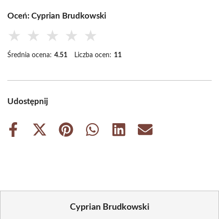
Oceń: Cyprian Brudkowski
★
★
★
★
★
Średnia ocena:
4.51
Liczba ocen:
11
Udostępnij
Share
Share
Share
Share
Share
Share
on
on
on
on
on
on
Facebook
X
Pinterest
WhatsApp
LinkedIn
Email
(Twitter)
Cyprian Brudkowski