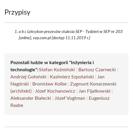
Przypisy
a b c Leksykon prezesów stulecia SEP - Tydzień w SEP nr 203
[online], sep.com.pl [dostęp 11.11.2019 r.]
Pozostali ludzie w kategorii "Inżynieria i
technologie":
Stefan Koźmiński
|
Bartosz Czarnecki
|
Andrzej Gołoński
|
Kazimierz Szpotański
|
Jan
Nagórski
|
Bronisław Kolbe
|
Zygmunt Konarzewski
(architekt)
|
Józef Kochanowicz
|
Jan Fijałkowski
|
Aleksander Białecki
|
Józef Vogtman
|
Eugeniusz
Raabe