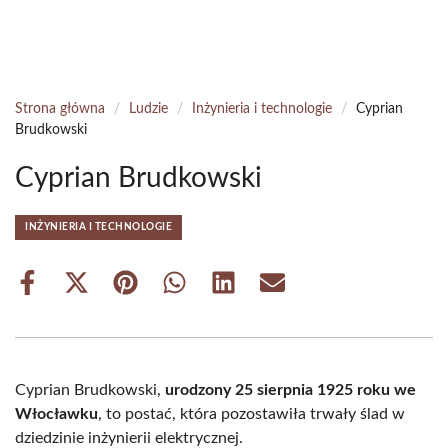
Strona główna
/
Ludzie
/
Inżynieria i technologie
/
Cyprian
Brudkowski
Cyprian Brudkowski
INŻYNIERIA I TECHNOLOGIE
Share
Share
Share
Share
Share
Share
on
on
on
on
on
on
Facebook
X
Pinterest
WhatsApp
LinkedIn
Email
(Twitter)
Cyprian Brudkowski,
urodzony 25 sierpnia 1925 roku we
Włocławku
, to postać, która pozostawiła trwały ślad w
dziedzinie inżynierii elektrycznej.