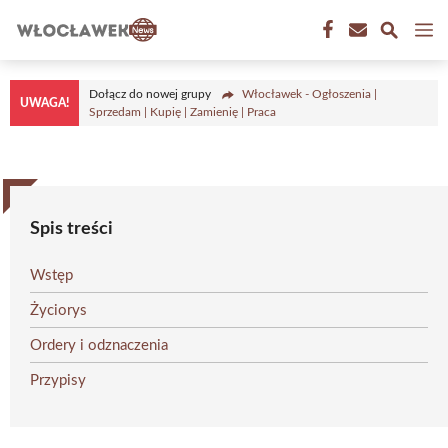
Przejdź
M
do
treści
Dołącz do nowej grupy
Włocławek - Ogłoszenia |
UWAGA!
Sprzedam | Kupię | Zamienię | Praca
Spis treści
Wstęp
Życiorys
Ordery i odznaczenia
Przypisy