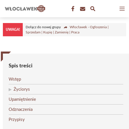
Przejdź
M
do
treści
Dołącz do nowej grupy
Włocławek - Ogłoszenia |
UWAGA!
Sprzedam | Kupię | Zamienię | Praca
Spis treści
Wstęp
Życiorys
Upamiętnienie
Odznaczenia
Przypisy