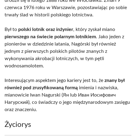
urodził się 8 lutego 1888 roku we Włocławku. Zmarł 9
czerwca 1976 roku w Warszawie, pozostawiając po sobie
trwały ślad w historii polskiego lotnictwa.
Był to
polski lotnik oraz inżynier
, który zyskał miano
pierwszego na świecie polarnym lotnikiem
. Jako jeden z
pionierów w dziedzinie latania, Nagórski był również
jednym z pierwszych polskich pilotów znanych z
wykonywania akrobacji lotniczych, w tym pętli
wodnosamolotem.
Interesującym aspektem jego kariery jest to, że
znany był
również pod zrusyfikowaną formą
imienia i nazwiska,
mianowicie Iwan Nagurski (Ян lub Иван Иосифович
Нагурский), co świadczy o jego międzynarodowym zasięgu
oraz znaczeniu.
Życiorys