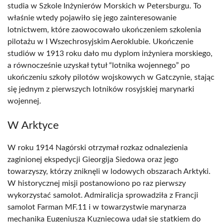
studia w Szkole Inżynierów Morskich w Petersburgu. To
właśnie wtedy pojawiło się jego zainteresowanie
lotnictwem, które zaowocowało ukończeniem szkolenia
pilotażu w I Wszechrosyjskim Aeroklubie. Ukończenie
studiów w 1913 roku dało mu dyplom inżyniera morskiego,
a równocześnie uzyskał tytuł “lotnika wojennego” po
ukończeniu szkoły pilotów wojskowych w Gatczynie, stając
się jednym z pierwszych lotników rosyjskiej marynarki
wojennej.
W Arktyce
W roku 1914 Nagórski otrzymał rozkaz odnalezienia
zaginionej ekspedycji Gieorgija Siedowa oraz jego
towarzyszy, którzy zniknęli w lodowych obszarach Arktyki.
W historycznej misji postanowiono po raz pierwszy
wykorzystać samolot. Admiralicja sprowadziła z Francji
samolot Farman MF.11 i w towarzystwie marynarza
mechanika Eugeniusza Kuzniecowa udał się statkiem do