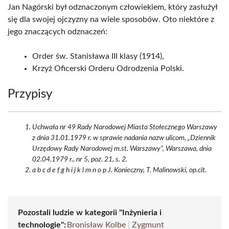
Jan Nagórski był odznaczonym człowiekiem, który zasłużył
się dla swojej ojczyzny na wiele sposobów. Oto niektóre z
jego znaczących odznaczeń:
Order św. Stanisława III klasy (1914),
Krzyż Oficerski Orderu Odrodzenia Polski.
Przypisy
Uchwała nr 49 Rady Narodowej Miasta Stołecznego Warszawy
z dnia 31.01.1979 r. w sprawie nadania nazw ulicom, „Dziennik
Urzędowy Rady Narodowej m.st. Warszawy”, Warszawa, dnia
02.04.1979 r., nr 5, poz. 21, s. 2.
a b c d e f g h i j k l m n o p J. Konieczny, T. Malinowski, op.cit.
Pozostali ludzie w kategorii "Inżynieria i
technologie":
Bronisław Kolbe
|
Zygmunt