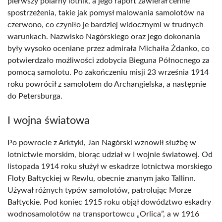
pierwszy polarny lotnik, a jego raport zawierał cenne
spostrzeżenia, takie jak pomysł malowania samolotów na
czerwono, co czyniło je bardziej widocznymi w trudnych
warunkach. Nazwisko Nagórskiego oraz jego dokonania
były wysoko oceniane przez admirała Michaiła Żdanko, co
potwierdzało możliwości zdobycia Bieguna Północnego za
pomocą samolotu. Po zakończeniu misji 23 września 1914
roku powrócił z samolotem do Archangielska, a następnie
do Petersburga.
I wojna światowa
Po powrocie z Arktyki, Jan Nagórski wznowił służbę w
lotnictwie morskim, biorąc udział w I wojnie światowej. Od
listopada 1914 roku służył w eskadrze lotnictwa morskiego
Floty Bałtyckiej w Rewlu, obecnie znanym jako Tallinn.
Używał różnych typów samolotów, patrolując Morze
Bałtyckie. Pod koniec 1915 roku objął dowództwo eskadry
wodnosamolotów na transportowcu „Orlica”, a w 1916