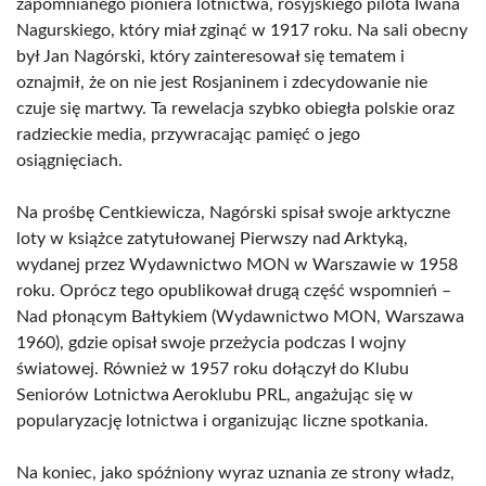
zapomnianego pioniera lotnictwa, rosyjskiego pilota Iwana
Nagurskiego, który miał zginąć w 1917 roku. Na sali obecny
był Jan Nagórski, który zainteresował się tematem i
oznajmił, że on nie jest Rosjaninem i zdecydowanie nie
czuje się martwy. Ta rewelacja szybko obiegła polskie oraz
radzieckie media, przywracając pamięć o jego
osiągnięciach.
Na prośbę Centkiewicza, Nagórski spisał swoje arktyczne
loty w książce zatytułowanej Pierwszy nad Arktyką,
wydanej przez Wydawnictwo MON w Warszawie w 1958
roku. Oprócz tego opublikował drugą część wspomnień –
Nad płonącym Bałtykiem (Wydawnictwo MON, Warszawa
1960), gdzie opisał swoje przeżycia podczas I wojny
światowej. Również w 1957 roku dołączył do Klubu
Seniorów Lotnictwa Aeroklubu PRL, angażując się w
popularyzację lotnictwa i organizując liczne spotkania.
Na koniec, jako spóźniony wyraz uznania ze strony władz,