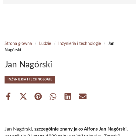
Strona główna
/
Ludzie
/
Inżynieria i technologie
/
Jan
Nagórski
Jan Nagórski
INŻYNIERIA I TECHNOLOGIE
Share
Share
Share
Share
Share
Share
on
on
on
on
on
on
Facebook
X
Pinterest
WhatsApp
LinkedIn
Email
(Twitter)
Jan Nagórski,
szczególnie znany jako Alfons Jan Nagórski
,