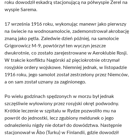
roku dowodził eskadrą stacjonującą na półwyspie Zerel na
wyspie Sarema.
17 września 1916 roku, wykonując manewr jako pierwszy
na świecie na wodnosamolocie, zademonstrował akrobację
znaną jako pętla. Zaledwie dzień później, na samolocie
Grigorowicz M-9, powtórzył ten wyczyn jeszcze
dwukrotnie, co zostało zarejestrowane w Aeroklubie Rosji.
W trakcie konfliktu Nagórski aż pięciokrotnie otrzymał
rosyjskie ordery wojskowe. Niemniej jednak, w listopadzie
1916 roku, jego samolot został zestrzelony przez Niemców,
a on sam został uznany za zaginionego.
Po wielu godzinach spędzonych w morzu był jednak
szczęśliwie wyłowiony przez rosyjski okręt podwodny.
Krótkie leczenie w szpitalu w Rydze pozwoliło mu na
powrót do jednostki, lecz zgubiony meldunek o jego
odnalezieniu nigdy nie dotarł do dowództwa. Następnie
stacjonował w Åbo (Turku) w Finlandii, gdzie dowodził