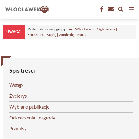
Przejdź
M
do
treści
Dołącz do nowej grupy
Włocławek - Ogłoszenia |
UWAGA!
Sprzedam | Kupię | Zamienię | Praca
Spis treści
Wstęp
Życiorys
Wybrane publikacje
Odznaczenia i nagrody
Przypisy