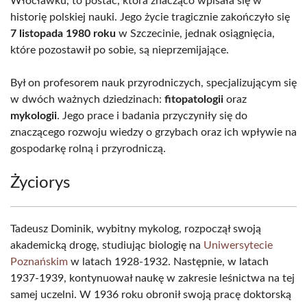
Włocławku, to postać, która znacząco wpisała się w
historię polskiej nauki. Jego życie tragicznie zakończyło się
7 listopada 1980 roku
w Szczecinie, jednak osiągnięcia,
które pozostawił po sobie, są nieprzemijające.
Był on profesorem nauk przyrodniczych, specjalizującym się
w dwóch ważnych dziedzinach:
fitopatologii
oraz
mykologii
. Jego prace i badania przyczyniły się do
znaczącego rozwoju wiedzy o grzybach oraz ich wpływie na
gospodarkę rolną i przyrodniczą.
Życiorys
Tadeusz Dominik, wybitny mykolog, rozpoczął swoją
akademicką drogę, studiując biologię na
Uniwersytecie
Poznańskim
w latach 1928-1932. Następnie, w latach
1937-1939, kontynuował naukę w zakresie leśnictwa na tej
samej uczelni. W 1936 roku obronił swoją pracę doktorską