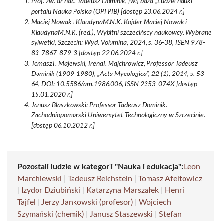
Prof. zw. dr hab. Tadeusz Dominik, [w:] baza „Ludzie nauki”
portalu Nauka Polska (OPI PIB) [dostęp 23.06.2024 r.]
Maciej Nowak i KlaudynaM.N.K. Kojder Maciej Nowak i
KlaudynaM.N.K. (red.), Wybitni szczecińscy naukowcy. Wybrane
sylwetki, Szczecin: Wyd. Volumina, 2024, s. 36-38, ISBN 978-
83-7867-879-3 [dostęp 22.06.2024 r.]
TomaszT. Majewski, IrenaI. Majchrowicz, Professor Tadeusz
Dominik (1909-1980), „Acta Mycologica”, 22 (1), 2014, s. 53–
64, DOI: 10.5586/am.1986.006, ISSN 2353-074X [dostęp
15.01.2020 r.]
Janusz Blaszkowski: Professor Tadeusz Dominik.
Zachodniopomorski Uniwersytet Technologiczny w Szczecinie.
[dostęp 06.10.2012 r.]
Pozostali ludzie w kategorii "Nauka i edukacja":
Leon
Marchlewski
|
Tadeusz Reichstein
|
Tomasz Afeltowicz
|
Izydor Dziubiński
|
Katarzyna Marszałek
|
Henri
Tajfel
|
Jerzy Jankowski (profesor)
|
Wojciech
Szymański (chemik)
|
Janusz Staszewski
|
Stefan