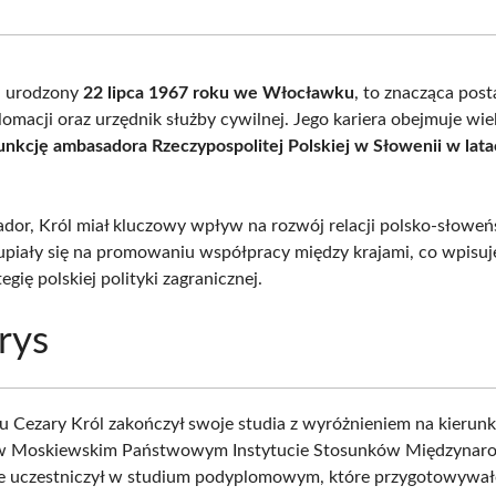
Facebook
X
Pinterest
What
(Twitter)
, urodzony
22 lipca 1967 roku we Włocławku
, to znacząca pos
plomacji oraz urzędnik służby cywilnej. Jego kariera obejmuje wi
unkcję ambasadora Rzeczypospolitej Polskiej w Słowenii w lat
dor, Król miał kluczowy wpływ na rozwój relacji polsko-słoweńs
kupiały się na promowaniu współpracy między krajami, co wpisuj
tegię polskiej polityki zagranicznej.
rys
 Cezary Król zakończył swoje studia z wyróżnieniem na kierun
a w Moskiewskim Państwowym Instytucie Stosunków Międzynar
ie uczestniczył w studium podyplomowym, które przygotowywa