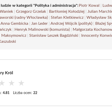
 ludzie w kategorii "Polityka i administracja":
Piotr Kowal
|
Ludw
 Waniek
|
Grzegorz Grzelak
|
Bartłomiej Kołodziej
|
Julian Marchl
Jaworski (radny Włocławka)
|
Stefan Kletkiewicz
|
Władysław Sk
|
Anna Gembicka
|
Jan Leder
|
Andrzej Wójcik (polityk)
|
Błażej Sp
jańczyk
|
Henryk Malinowski (komunista)
|
Małgorzata Kochanow
h Maksymowicz
|
Stanisław Leszek Bagdziński
|
Innocenty Konwi
Kaszubski
ry Król
★
★
★
:
4.81
Liczba ocen:
22