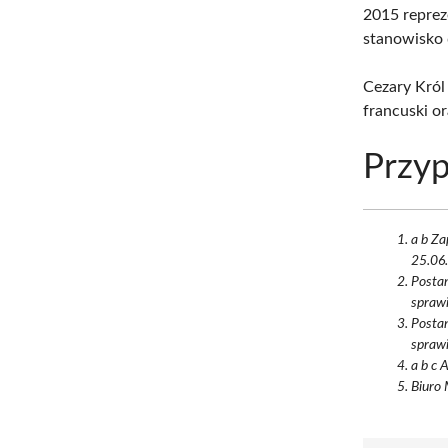
2015 reprez
stanowisko 
Cezary Król 
francuski o
Przyp
a b Za
25.06.
Postan
sprawi
Postan
sprawi
a b c 
Biuro 