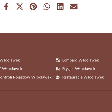
Share
Share
Share
Share
Share
Share
on
on
on
on
on
on
Facebook
X
Pinterest
WhatsApp
LinkedIn
Email
(Twitter)
 Włocławek
Lombard Włocławek
af Włocławek
Fryzjer Włocławek
Kontroli Pojazdów Włocławek
Restauracje Włocławek