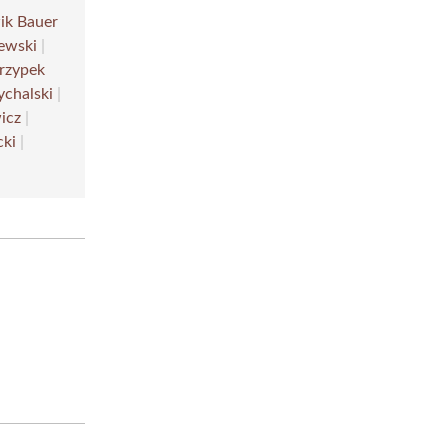
ik Bauer
ewski
|
rzypek
ychalski
|
icz
|
cki
|