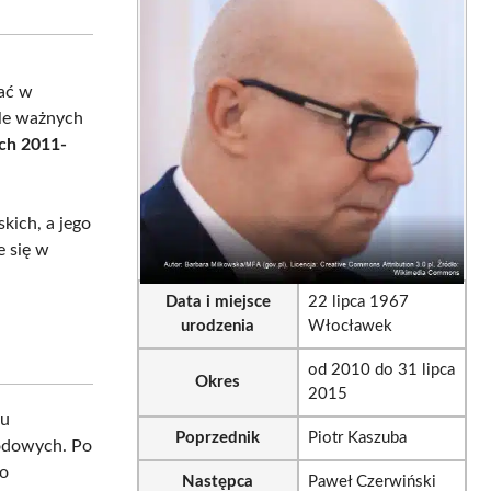
sApp
LinkedIn
Email
tać w
ele ważnych
ach 2011-
kich, a jego
e się w
Data i miejsce
22 lipca 1967
urodzenia
Włocławek
od 2010 do 31 lipca
Okres
2015
ku
Poprzednik
Piotr Kaszuba
odowych. Po
ło
Następca
Paweł Czerwiński