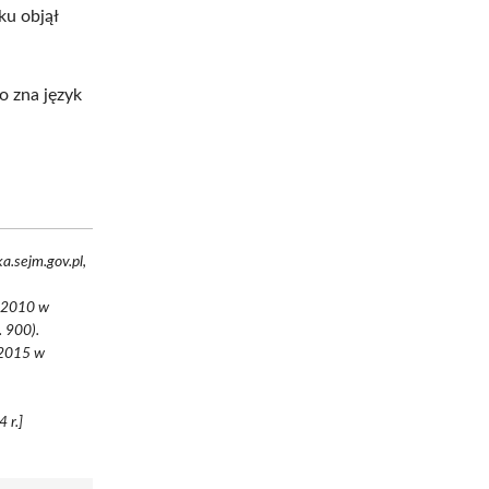
ku objął
o zna język
a.sejm.gov.pl,
8-2010 w
. 900).
.2015 w
 r.]