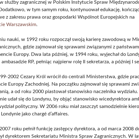
 służby zagranicznej w Polskim Instytucie Spraw Międzynaro
Dodatkowo, w tym samym roku, kontynuował edukację, kończąc
 z zakresu prawa oraz gospodarki Wspólnot Europejskich na
cie Warszawskim
.
iu nauki, w 1992 roku rozpoczął swoją karierę zawodową w Mi
nicznych, gdzie zajmował się sprawami związanymi z państwami
ncie Europy. Dwa lata później, w 1994 roku, wyjechał do Lond
mbasadzie RP, pełniąc najpierw rolę II sekretarza, a później I se
99-2002 Cezary Król wrócił do centrali Ministerstwa, gdzie pr
ie Europy Zachodniej. Na początku zajmował się sprawami zwi
anią, a od roku 2000 piastował stanowisko naczelnika wydziału
ie udał się do Londynu, by objąć stanowisko wicedyrektora am
ydział polityczny. W 2006 roku miał zaszczyt samodzielnie kie
Londynie jako chargé d’affaires.
2007 roku pełnił funkcję zastępcy dyrektora, a od marca 2008 d
ył dyrektorem Sekretariatu Ministra Spraw Zagranicznych. W l