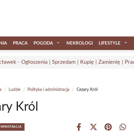
NIA
PRACA
POGODA
NEKROLOGI
LIFESTYLE
ławek - Ogłoszenia | Sprzedam | Kupię | Zamienię | Pra
a
/
Ludzie
/
Polityka i administracja
/
Cezary Król
ry Król
DMINISTRACJA
Share
Share
Share
Shar
on
on
on
on