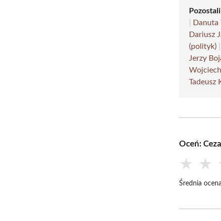
Pozostali
|
Danuta
Dariusz 
(polityk)
Jerzy Bo
Wojciec
Tadeusz 
Oceń: Ceza
★
★
Średnia ocena