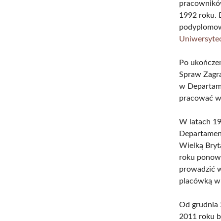
pracowników
1992 roku. 
podyplomowe
Uniwersyte
Po ukończen
Spraw Zagra
w Departame
pracować w a
W latach 19
Departamenc
Wielką Bryt
roku ponown
prowadzić w
placówką w 
Od grudnia 
2011 roku b