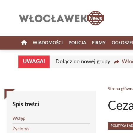
Przejdź
do
treści
WIADOMOŚCI
POLICJA
FIRMY
OGŁOSZE
UWAGA!
Dołącz do nowej grupy
Włoc
Strona główn
Ceza
Spis treści
Wstęp
POLITYKA I A
Życiorys