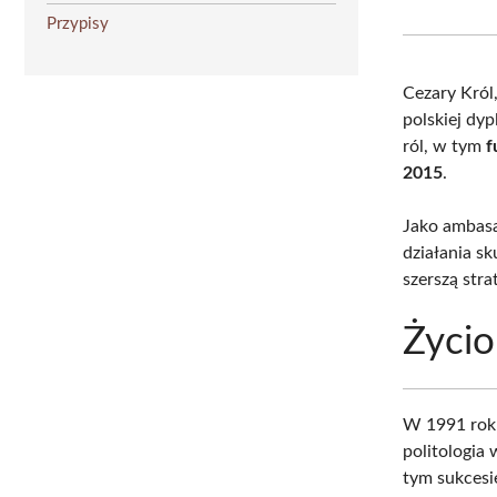
Przypisy
Cezary Król
polskiej dy
ról, w tym
f
2015
.
Jako ambasa
działania s
szerszą stra
Życio
W 1991 roku
politologi
tym sukces