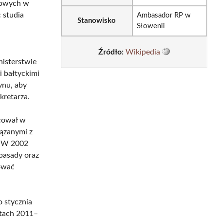
dowych w
 studia
Ambasador RP w
Stanowisko
Słowenii
Źródło:
Wikipedia
nisterstwie
 bałtyckimi
ynu, aby
kretarza.
acował w
ązanymi z
. W 2002
basady oraz
rować
o stycznia
atach 2011–