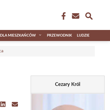
DLA MIESZKAŃCÓW
PRZEWODNIK
LUDZIE
ca
Cezary Król
e
Share
Share
on
on