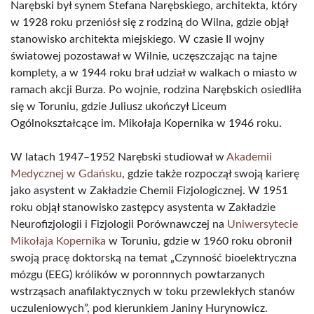
Narębski był synem Stefana Narębskiego, architekta, który
w 1928 roku przeniósł się z rodziną do Wilna, gdzie objął
stanowisko architekta miejskiego. W czasie II wojny
światowej pozostawał w Wilnie, uczęszczając na tajne
komplety, a w 1944 roku brał udział w walkach o miasto w
ramach akcji Burza. Po wojnie, rodzina Narębskich osiedliła
się w Toruniu, gdzie Juliusz ukończył Liceum
Ogólnokształcące im. Mikołaja Kopernika w 1946 roku.
W latach 1947–1952 Narębski studiował w
Akademii
Medycznej w Gdańsku
, gdzie także rozpoczął swoją karierę
jako asystent w Zakładzie Chemii Fizjologicznej. W 1951
roku objął stanowisko zastępcy asystenta w Zakładzie
Neurofizjologii i Fizjologii Porównawczej na
Uniwersytecie
Mikołaja Kopernika
w Toruniu, gdzie w 1960 roku obronił
swoją pracę doktorską na temat „Czynność bioelektryczna
mózgu (EEG) królików w poronnnych powtarzanych
wstrząsach anafilaktycznych w toku przewlekłych stanów
uczuleniowych”, pod kierunkiem Janiny Hurynowicz.