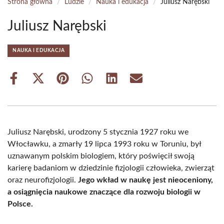
Strona główna
/
Ludzie
/
Nauka i edukacja
/
Juliusz Narębski
Juliusz Narębski
NAUKA I EDUKACJA
Share
Share
Share
Share
Share
Share
on
on
on
on
on
on
Facebook
X
Pinterest
WhatsApp
LinkedIn
Email
(Twitter)
Juliusz Narębski, urodzony 5 stycznia 1927 roku we
Włocławku, a zmarły 19 lipca 1993 roku w Toruniu, był
uznawanym polskim biologiem, który poświęcił swoją
karierę badaniom w dziedzinie fizjologii człowieka, zwierząt
oraz neurofizjologii.
Jego wkład w naukę jest nieoceniony,
a osiągnięcia naukowe znaczące dla rozwoju biologii w
Polsce.