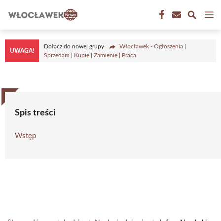
Przejdź
M
do
treści
Dołącz do nowej grupy
Włocławek - Ogłoszenia |
UWAGA!
Sprzedam | Kupię | Zamienię | Praca
Spis treści
Wstęp