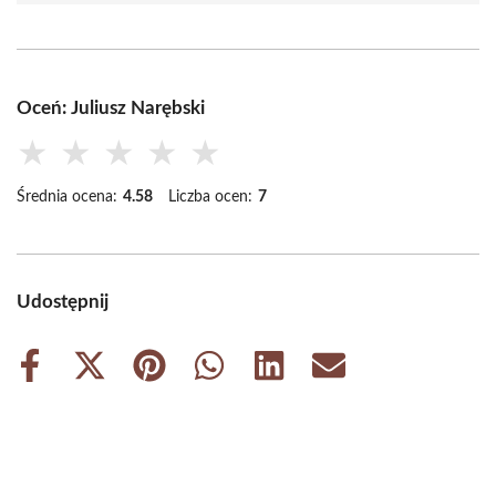
Oceń: Juliusz Narębski
★
★
★
★
★
Średnia ocena:
4.58
Liczba ocen:
7
Udostępnij
Share
Share
Share
Share
Share
Share
on
on
on
on
on
on
Facebook
X
Pinterest
WhatsApp
LinkedIn
Email
(Twitter)