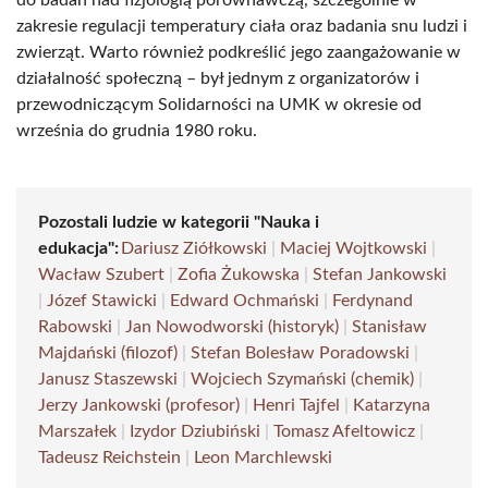
do badań nad fizjologią porównawczą, szczególnie w
zakresie regulacji temperatury ciała oraz badania snu ludzi i
zwierząt. Warto również podkreślić jego zaangażowanie w
działalność społeczną – był jednym z organizatorów i
przewodniczącym Solidarności na UMK w okresie od
września do grudnia 1980 roku.
Pozostali ludzie w kategorii "Nauka i
edukacja":
Dariusz Ziółkowski
|
Maciej Wojtkowski
|
Wacław Szubert
|
Zofia Żukowska
|
Stefan Jankowski
|
Józef Stawicki
|
Edward Ochmański
|
Ferdynand
Rabowski
|
Jan Nowodworski (historyk)
|
Stanisław
Majdański (filozof)
|
Stefan Bolesław Poradowski
|
Janusz Staszewski
|
Wojciech Szymański (chemik)
|
Jerzy Jankowski (profesor)
|
Henri Tajfel
|
Katarzyna
Marszałek
|
Izydor Dziubiński
|
Tomasz Afeltowicz
|
Tadeusz Reichstein
|
Leon Marchlewski