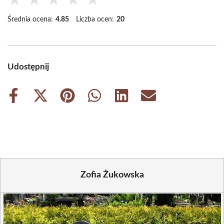
★
★
★
★
★
Średnia ocena:
4.85
Liczba ocen:
20
Udostępnij
Share
Share
Share
Share
Share
Share
on
on
on
on
on
on
Facebook
X
Pinterest
WhatsApp
LinkedIn
Email
(Twitter)
Zofia Żukowska