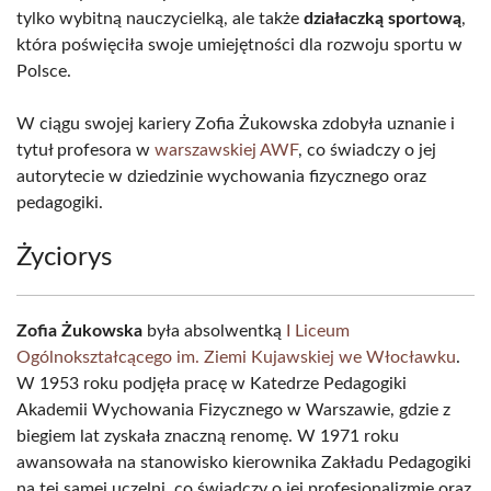
tylko wybitną nauczycielką, ale także
działaczką sportową
,
która poświęciła swoje umiejętności dla rozwoju sportu w
Polsce.
W ciągu swojej kariery Zofia Żukowska zdobyła uznanie i
tytuł profesora w
warszawskiej AWF
, co świadczy o jej
autorytecie w dziedzinie wychowania fizycznego oraz
pedagogiki.
Życiorys
Zofia Żukowska
była absolwentką
I Liceum
Ogólnokształcącego im. Ziemi Kujawskiej we Włocławku
.
W 1953 roku podjęła pracę w Katedrze Pedagogiki
Akademii Wychowania Fizycznego w Warszawie, gdzie z
biegiem lat zyskała znaczną renomę. W 1971 roku
awansowała na stanowisko kierownika Zakładu Pedagogiki
na tej samej uczelni, co świadczy o jej profesjonalizmie oraz