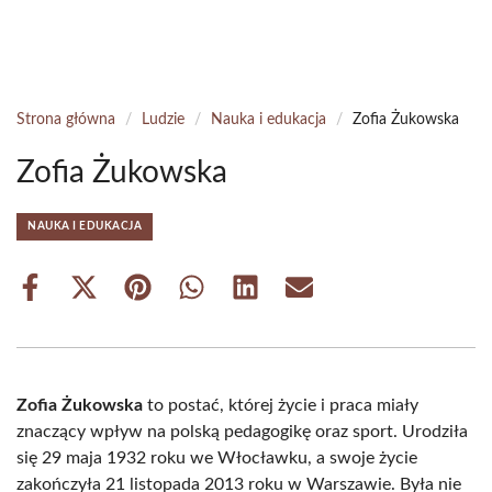
Strona główna
/
Ludzie
/
Nauka i edukacja
/
Zofia Żukowska
Zofia Żukowska
NAUKA I EDUKACJA
Share
Share
Share
Share
Share
Share
on
on
on
on
on
on
Facebook
X
Pinterest
WhatsApp
LinkedIn
Email
(Twitter)
Zofia Żukowska
to postać, której życie i praca miały
znaczący wpływ na polską pedagogikę oraz sport. Urodziła
się 29 maja 1932 roku we Włocławku, a swoje życie
zakończyła 21 listopada 2013 roku w Warszawie. Była nie