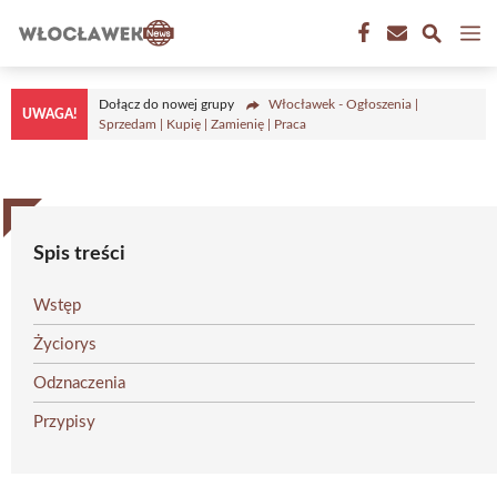
Przejdź
M
do
treści
Dołącz do nowej grupy
Włocławek - Ogłoszenia |
UWAGA!
Sprzedam | Kupię | Zamienię | Praca
Spis treści
Wstęp
Życiorys
Odznaczenia
Przypisy